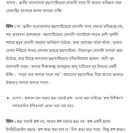
তাপস : স্বাধীন বাংলাদেশে ছড়াসাহিত্যের সোনালি সময় কি আমরা অতিক্রম করে
ফেলেছি? আপনার ভাবনা জানতে চাচ্ছি।
রিটন :
না। স্বাধীন বাংলাদেশের ছড়াসাহিত্যের সোনালি সময় এখনও অতিক্রান্ত নয়,
বরং প্রবহমান প্রবলভাবে। ছড়াসাহিত্যের সোনালি সময়টাকে আরও বেশি স্বর্ণালি
করতে প্রচুর মেধাবী তরুণের আবির্ভাব ঘটেছে। তারা এসেছেন ঝাঁকে ঝাঁকে। তাদের
মেধার দীপ্তিতে আরও বেগবান হয়েছে ছড়াসাহিত্য। নিত্যনতুন সোনালি ফসলে ভরে
উঠেছে, ভরে উঠছে আমাদের ছড়াসাহিত্যের মণিমানিক্যের ভান্ডার। আমি খুব
আশাবাদী মানুষ। আমার শিক্ষকবন্ধু আবদুল্লাহ আবু সায়ীদের খুব বিখ্যাত একটি
উক্তিÑ ‘মানুষ তার আশার সমান বড়’। আমাদের ছড়াসাহিত্য নিয়ে আমার ভাবনার
উচ্চতাও আমার আশার সমান।
তাপস : অনেকে মনে করেন ছড়া মানেই ছন্দ। বাংলা ছড়া সাহিত্যে ‘ছন্দ নিরীক্ষা’র
পর্যায়ক্রমিক ইতিহাসটা কেমন বলে মনে হয়?
রিটন :
ছড়া মানেই ছন্দ নয়, আবার ছন্দ মানেও ছড়া নয়। ছন্দ একটি প্রধান
ইনগ্রিডিয়েন্টস ছড়ার। ছন্দ ছাড়া ছড়া হবে না। মিল ছাড়া হতে পারে। কিন্তু ছন্দ ছাড়া?