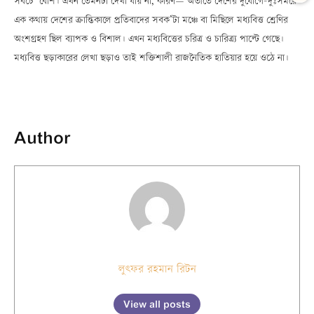
সবচে’ বেশি। এখন তেমনটা দেখা যায় না, কারণÑ অতীতে দেশের দুর্যোগে-দুঃসময়ে
এক কথায় দেশের ক্রান্তিকালে প্রতিবাদের সবক’টা মঞ্চে বা মিছিলে মধ্যবিত্ত শ্রেণির
অংশগ্রহণ ছিল ব্যাপক ও বিশাল। এখন মধ্যবিত্তের চরিত্র ও চারিত্র্য পাল্টে গেছে।
মধ্যবিত্ত ছড়াকারের লেখা ছড়াও তাই শক্তিশালী রাজনৈতিক হাতিয়ার হয়ে ওঠে না।
Author
লুৎফর রহমান রিটন
View all posts