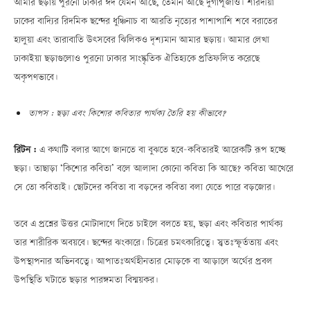
আমার ছড়ায় পুরনো ঢাকার ঈদ যেমন আছে, তেমনি আছে দুর্গাপূজাও। শারদীয়া
ঢাকের বাদ্যির রিদমিক ছন্দের ধুঞ্চিনাচ বা আরতি নৃত্যের পাশাপাশি শবে বরাতের
হালুয়া এবং তারাবাতি উৎসবের ঝিলিকও দৃশ্যমান আমার ছড়ায়। আমার লেখা
ঢাকাইয়া ছড়াগুলোও পুরনো ঢাকার সাংস্কৃতিক ঐতিহ্যকে প্রতিফলিত করেছে
অকৃপণভাবে।
তাপস : ছড়া এবং কিশোর কবিতার পার্থক্য তৈরি হয় কীভাবে?
রিটন :
এ কথাটি বলার আগে জানতে বা বুঝতে হবে—কবিতারই আরেকটি রূপ হচ্ছে
ছড়া। তাছাড়া ‘কিশোর কবিতা’ বলে আলাদা কোনো কবিতা কি আছে? কবিতা আখেরে
সে তো কবিতাই। ছোটদের কবিতা বা বড়দের কবিতা বলা যেতে পারে বড়জোর।
তবে এ প্রশ্নের উত্তর মোটাদাগে দিতে চাইলে বলতে হয়, ছড়া এবং কবিতার পার্থক্য
তার শারীরিক অবয়বে। ছন্দের ঝংকারে। চিত্রের চমৎকারিত্বে। স্বতঃস্ফূর্ততায় এবং
উপস্থাপনার অভিনবত্বে। আপাতঃঅর্থহীনতার মোড়কে বা আড়ালে অর্থের প্রবল
উপস্থিতি ঘটাতে ছড়ার পারঙ্গমতা বিস্ময়কর।