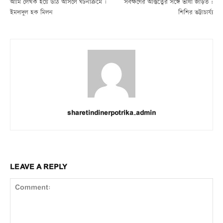
আমি লেখক হয়ে উঠি আসলে ঘটনাক্রমে |
সর্বক্ষণের অস্তিত্বের সঙ্গে ভাষা জড়িত :
ইমদাদুল হক মিলন
শিশির ভট্টাচার্য্য
sharetindinerpotrika_admin
LEAVE A REPLY