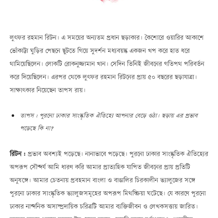
লুৎফর রহমান রিটন। এ সময়ের অন্যতম প্রধান ছড়াকার। কৈশোরে ওয়ারির আকাশে
ভোঁকাট্টা ঘুড়ির পেছনে ছুটতে গিয়ে সুদর্শন মধ্যবয়স্ক একজন খপ করে হাত ধরে
থামিয়েছিলেন। লোকটি রোকনুজ্জামান খান। সেদিন তিনিই জীবনের গতিপথ পরিবর্তন
করে দিয়েছিলেন। এরপর থেকে লুৎফর রহমান রিটনের প্রায় ৫০ বছরের ছড়াযাত্রা।
সাক্ষাৎকার নিয়েছেন তাপস রায়।
তাপস : পুরনো ঢাকার সাংস্কৃতিক ঐতিহ্যে আপনার বেড়ে ওঠা। ছড়ায় এর প্রভাব
পড়েছে কি না?
রিটন :
প্রভাব অবশ্যই পড়েছে। নানাভাবে পড়েছে। পুরনো ঢাকার সাংস্কৃতিক ঐতিহ্যের
অপরূপ সৌন্দর্য আমি ধারণ করি আমার প্রাত্যহিক যাপিত জীবনের প্রায় প্রতিটি
অনুষঙ্গে। আমার চেতনায় প্রবহমান বাংলা ও বাঙালির চিরকালীন ভ্যালুজের সঙ্গে
পুরনো ঢাকার সাংস্কৃতিক ভ্যালুজসমূহের অপরূপ মিথস্ক্রিয়া ঘটেছে। যে কারণে পুরনো
ঢাকার নান্দনিক অসাম্প্রদায়িক চরিত্রটি আমার ব্যক্তিজীবন ও লেখকসত্তায় জারিত।