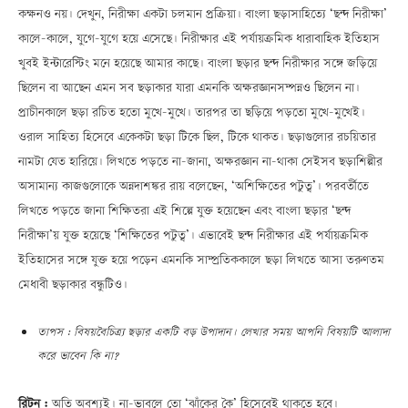
কক্ষনও নয়। দেখুন, নিরীক্ষা একটা চলমান প্রক্রিয়া। বাংলা ছড়াসাহিত্যে ‘ছন্দ নিরীক্ষা’
কালে-কালে, যুগে-যুগে হয়ে এসেছে। নিরীক্ষার এই পর্যায়ক্রমিক ধারাবাহিক ইতিহাস
খুবই ইন্টারেস্টিং মনে হয়েছে আমার কাছে। বাংলা ছড়ার ছন্দ নিরীক্ষার সঙ্গে জড়িয়ে
ছিলেন বা আছেন এমন সব ছড়াকার যারা এমনকি অক্ষরজ্ঞানসম্পন্নও ছিলেন না।
প্রাচীনকালে ছড়া রচিত হতো মুখে-মুখে। তারপর তা ছড়িয়ে পড়তো মুখে-মুখেই।
ওরাল সাহিত্য হিসেবে একেকটা ছড়া টিকে ছিল, টিকে থাকত। ছড়াগুলোর রচয়িতার
নামটা যেত হারিয়ে। লিখতে পড়তে না-জানা, অক্ষরজ্ঞান না-থাকা সেইসব ছড়াশিল্পীর
অসামান্য কাজগুলোকে অন্নদাশঙ্কর রায় বলেছেন, ‘অশিক্ষিতের পটুত্ব’। পরবর্তীতে
লিখতে পড়তে জানা শিক্ষিতরা এই শিল্পে যুক্ত হয়েছেন এবং বাংলা ছড়ার ‘ছন্দ
নিরীক্ষা’য় যুক্ত হয়েছে ‘শিক্ষিতের পটুত্ব’। এভাবেই ছন্দ নিরীক্ষার এই পর্যায়ক্রমিক
ইতিহাসের সঙ্গে যুক্ত হয়ে পড়েন এমনকি সাম্প্রতিককালে ছড়া লিখতে আসা তরুণতম
মেধাবী ছড়াকার বন্ধুটিও।
তাপস : বিষয়বৈচিত্র্য ছড়ার একটি বড় উপাদান। লেখার সময় আপনি বিষয়টি আলাদা
করে ভাবেন কি না?
রিটন :
অতি অবশ্যই। না-ভাবলে তো ‘ঝাঁকের কৈ’ হিসেবেই থাকতে হবে।