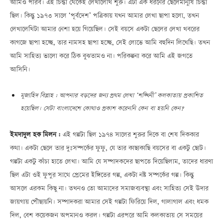
আমিও পারব। এই চিন্তা থেকেই লেখালেখি শুরু। এটা এক ধরনের ছেলেমানুষি চিন্তা
ছিল। কিন্তু ১৯৭৩ সালে ‘পূর্বদেশ’ পত্রিকায় যখন আমার লেখা ছাপা হলো, তখন
লেখালেখিটা আমার নেশা হয়ে গিয়েছিল। সেই বয়সে একটা ছেলের লেখা খবরের
কাগজে ছাপা হচ্ছে, তার নামসহ ছাপা হচ্ছে, সেই লোভে আমি বহুদিন লিখেছি। তখন
আমি সাহিত্য ভালো করে ঠিক বুঝতামও না। পরিকল্পনা করে আমি এই জগতে
আসিনি।
মুজাহিদ বিল্লাহ : আপনার বড়দের জন্য প্রথম লেখা ‘শঙ্খিনী’ কলকাতায় প্রকাশিত
হয়েছিল। সেটা বাংলাদেশে কোথাও প্রকাশ করেননি কেন বা হয়নি কেন?
ইমদাদুল হক মিলন :
এই গল্পটা ছিল ১৯৭৪ সালের শুরুর দিকে বা শেষ দিককার
কথা। একটা ছেলে তার দুঃসম্পর্কের ফুফু, যে তার কাছাকাছি বয়সের বা একটু ছোট।
গল্পটা একটু কাঁচা হাতে লেখা। আমি যে সম্পাদকদের ছাপতে দিয়েছিলাম, তাদের ধারণা
ছিল এটা ওই ফুপুর সাথে প্রেমের ইঙ্গিতের গল্প, একটা নষ্ট সম্পর্কের গল্প। কিন্তু
আসলে এরকম কিছু না। তখনও তো আমাদের সমাজব্যবস্থা এবং সাহিত্য সেই উদার
জায়গায় পৌঁছায়নি। সম্পাদকরা আমার সেই গল্পটা ফিরিয়ে দিল, গালাগাল এবং ধমক
দিল, বেশ কয়েকজন অপমানও করল। গল্পটা এরপরে আমি কলকাতায় সে সময়ের