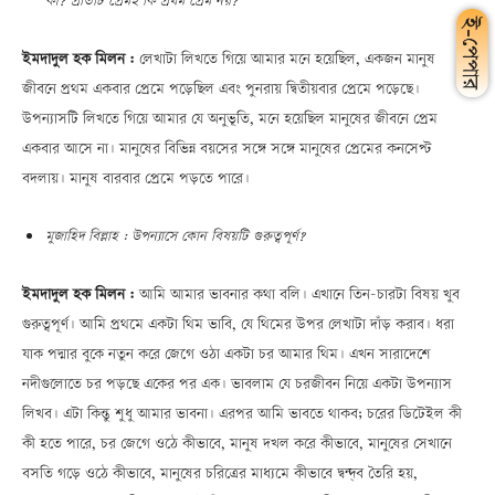
ইমদাদুল হক মিলন :
লেখাটা লিখতে গিয়ে আমার মনে হয়েছিল, একজন মানুষ
জীবনে প্রথম একবার প্রেমে পড়েছিল এবং পুনরায় দ্বিতীয়বার প্রেমে পড়েছে।
উপন্যাসটি লিখতে গিয়ে আমার যে অনুভূতি, মনে হয়েছিল মানুষের জীবনে প্রেম
একবার আসে না। মানুষের বিভিন্ন বয়সের সঙ্গে সঙ্গে মানুষের প্রেমের কনসেপ্ট
বদলায়। মানুষ বারবার প্রেমে পড়তে পারে।
মুজাহিদ বিল্লাহ : উপন্যাসে কোন বিষয়টি গুরুত্বপূর্ণ?
ইমদাদুল হক মিলন :
আমি আমার ভাবনার কথা বলি। এখানে তিন-চারটা বিষয় খুব
গুরুত্বপূর্ণ। আমি প্রথমে একটা থিম ভাবি, যে থিমের উপর লেখাটা দাঁড় করাব। ধরা
যাক পদ্মার বুকে নতুন করে জেগে ওঠা একটা চর আমার থিম। এখন সারাদেশে
নদীগুলোতে চর পড়ছে একের পর এক। ভাবলাম যে চরজীবন নিয়ে একটা উপন্যাস
লিখব। এটা কিন্তু শুধু আমার ভাবনা। এরপর আমি ভাবতে থাকব; চরের ডিটেইল কী
কী হতে পারে, চর জেগে ওঠে কীভাবে, মানুষ দখল করে কীভাবে, মানুষের সেখানে
বসতি গড়ে ওঠে কীভাবে, মানুষের চরিত্রের মাধ্যমে কীভাবে দ্বন্দ্ব তৈরি হয়,