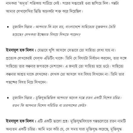
নামকরা ‘অমৃত’ পত্রিকায় পাঠিয়ে দেই। পরের সপ্তাহেই ওরা ছাপিয়ে দিল। গল্পটা
আমার লেখালেখির ভিত্তি অনেকটা শক্ত করে দিয়েছিল।
মুজাহিদ বিল্লাহ : আপনার কি মনে হয়, বাংলাদেশে সাহিত্যের মুক্তজগৎ তৈরি
হয়েছে? লেখকরা ইচ্ছেমত বিষয়ে লিখতে পারেন?
ইমদাদুল হক মিলন :
যেভাবে খুশি আসলে সেভাবে তো সাহিত্য লেখা যায় না।
প্রত্যেক লেখকেরই সেল্ফ এডিটিং থাকে। তিনি যে বিষয়টা নির্বাচন করবেন, তার সঙ্গে
সাহিত্যে তার কল্পনার জগতকে মেশাবেন। এ জন্যই তো সাহিত্য হয়ে ওঠে। সাহিত্যে
কল্পনার আশ্রয় থাকে লেখকের। লেখক তো আসলে সব বিষয় লিখবেন না। তিনি তার
পছন্দের বিষয় নিয়ে লিখবেন।
মুজাহিদ বিল্লাহ : মুক্তিযুদ্ধভিত্তিক আপনার অনেক গল্পে রতন একটি বিশেষ চরিত্র।
রতন কি আপনার বিশেষ পরিচিত বা চারপাশের কেউ?
ইমদাদুল হক মিলন :
এটি একটি ভালো প্রশ্ন। মুক্তিযুদ্ধবিষয়ক গল্পগুলোতে রতন নামটি
অন্যতম একটি চরিত্র। আমি মনে করি যে, সে সময় যারা মুক্তিযুদ্ধ করেছে, মুক্তিযুদ্ধ