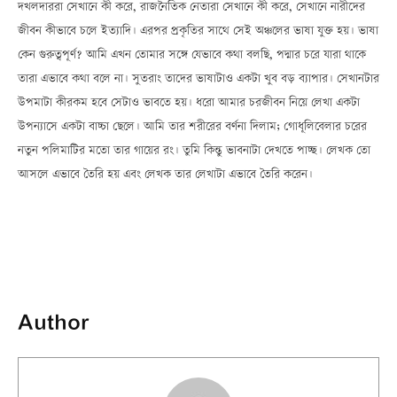
দখলদাররা সেখানে কী করে, রাজনৈতিক নেতারা সেখানে কী করে, সেখানে নারীদের
জীবন কীভাবে চলে ইত্যাদি। এরপর প্রকৃতির সাথে সেই অঞ্চলের ভাষা যুক্ত হয়। ভাষা
কেন গুরুত্বপূর্ণ? আমি এখন তোমার সঙ্গে যেভাবে কথা বলছি, পদ্মার চরে যারা থাকে
তারা এভাবে কথা বলে না। সুতরাং তাদের ভাষাটাও একটা খুব বড় ব্যাপার। সেখানটার
উপমাটা কীরকম হবে সেটাও ভাবতে হয়। ধরো আমার চরজীবন নিয়ে লেখা একটা
উপন্যাসে একটা বাচ্চা ছেলে। আমি তার শরীরের বর্ণনা দিলাম; গোধূলিবেলার চরের
নতুন পলিমাটির মতো তার গায়ের রং। তুমি কিন্তু ভাবনাটা দেখতে পাচ্ছ। লেখক তো
আসলে এভাবে তৈরি হয় এবং লেখক তার লেখাটা এভাবে তৈরি করেন।
Author