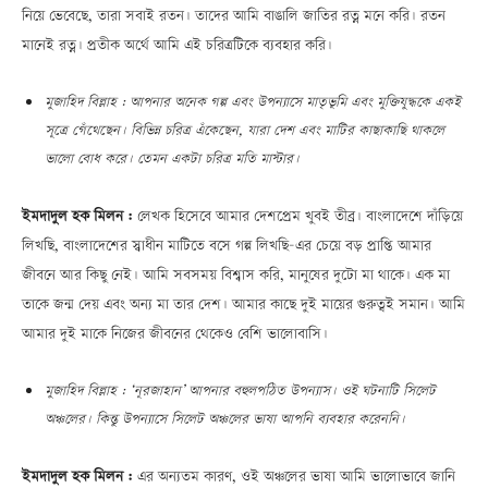
নিয়ে ভেবেছে, তারা সবাই রতন। তাদের আমি বাঙালি জাতির রত্ন মনে করি। রতন
মানেই রত্ন। প্রতীক অর্থে আমি এই চরিত্রটিকে ব্যবহার করি।
মুজাহিদ বিল্লাহ : আপনার অনেক গল্প এবং উপন্যাসে মাতৃভূমি এবং মুক্তিযুদ্ধকে একই
সূত্রে গেঁথেছেন। বিভিন্ন চরিত্র এঁকেছেন, যারা দেশ এবং মাটির কাছাকাছি থাকলে
ভালো বোধ করে। তেমন একটা চরিত্র মতি মাস্টার।
ইমদাদুল হক মিলন :
লেখক হিসেবে আমার দেশপ্রেম খুবই তীব্র। বাংলাদেশে দাঁড়িয়ে
লিখছি, বাংলাদেশের স্বাধীন মাটিতে বসে গল্প লিখছি—এর চেয়ে বড় প্রাপ্তি আমার
জীবনে আর কিছু নেই। আমি সবসময় বিশ্বাস করি, মানুষের দুটো মা থাকে। এক মা
তাকে জন্ম দেয় এবং অন্য মা তার দেশ। আমার কাছে দুই মায়ের গুরুত্বই সমান। আমি
আমার দুই মাকে নিজের জীবনের থেকেও বেশি ভালোবাসি।
মুজাহিদ বিল্লাহ : ‘নূরজাহান’ আপনার বহুলপঠিত উপন্যাস। ওই ঘটনাটি সিলেট
অঞ্চলের। কিন্তু উপন্যাসে সিলেট অঞ্চলের ভাষা আপনি ব্যবহার করেননি।
ইমদাদুল হক মিলন :
এর অন্যতম কারণ, ওই অঞ্চলের ভাষা আমি ভালোভাবে জানি