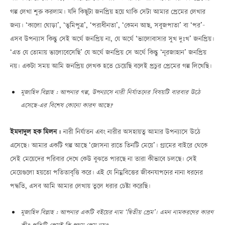
গল্প লেখা শুরু করলাম। যদি কিছুটা জনপ্রিয় হয়ে থাকি সেটা আমার প্রেমের লেখার
জন্য। ‘কালো ঘোড়া’, ‘ভূমিপুত্র’, ‘পরাধীনতা’, ‘কেমন আছ, সবুজপাতা’ বা ‘পর’—
এসব উপন্যাস কিন্তু সেই অর্থে জনপ্রিয় না, যে অর্থে ‘ভালোবাসার সুখ দুঃখ’ জনপ্রিয়।
‘এত যে তোমায় ভালোবেসেছি’ যে অর্থে জনপ্রিয় সে অর্থে কিন্তু ‘নূরজাহান’ জনপ্রিয়
নয়। একটা সময় আমি জনপ্রিয় লেখক হতে চেয়েছি বলেই প্রচুর প্রেমের গল্প লিখেছি।
মুজাহিদ বিল্লাহ : আপনার গল্প, উপন্যাসে নারী নির্যাতনের বিষয়টি বারবার উঠে
এসেছে—এর বিশেষ কোনো কারণ আছে?
ইমদাদুল হক মিলন :
নারী নির্যাতন এবং নারীর অসহায়ত্ব আমার উপন্যাসে উঠে
এসেছে। আমার একটি গল্প আছে ‘জোসনা রাতে তিনটি মেয়ে’। গ্রামের বাইরে থেকে
সেই মেয়েদের পরিবার দেখে কেউ বুঝতে পারছে না তারা কীভাবে চলছে। সেই
মেয়েগুলো হয়তো পতিতাবৃত্তি করে। এই যে নিম্নবিত্তের জীবনযাপনের নানা ধরনের
পদ্ধতি, এসব আমি আমার লেখায় তুলে ধরার চেষ্টা করেছি।
মুজাহিদ বিল্লাহ : আপনার একটি বইয়ের নাম ‘দ্বিতীয় প্রেম’। এমন নামকরণের কারণ
কী? প্রতিটি প্রেমই কি প্রথম প্রেম নয়?