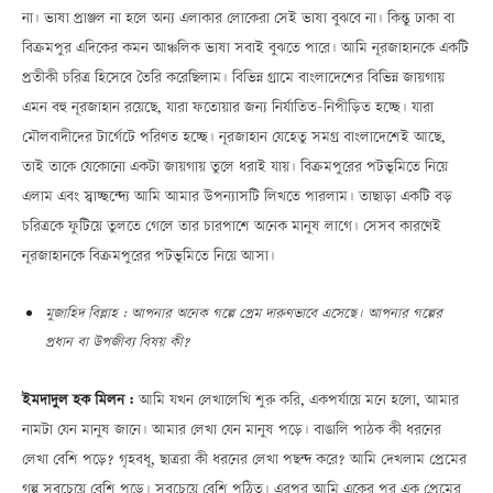
না। ভাষা প্রাঞ্জল না হলে অন্য এলাকার লোকেরা সেই ভাষা বুঝবে না। কিন্তু ঢাকা বা
বিক্রমপুর এদিকের কমন আঞ্চলিক ভাষা সবাই বুঝতে পারে। আমি নূরজাহানকে একটি
প্রতীকী চরিত্র হিসেবে তৈরি করেছিলাম। বিভিন্ন গ্রামে বাংলাদেশের বিভিন্ন জায়গায়
এমন বহু নূরজাহান রয়েছে, যারা ফতোয়ার জন্য নির্যাতিত-নিপীড়িত হচ্ছে। যারা
মৌলবাদীদের টার্গেটে পরিণত হচ্ছে। নূরজাহান যেহেতু সমগ্র বাংলাদেশেই আছে,
তাই তাকে যেকোনো একটা জায়গায় তুলে ধরাই যায়। বিক্রমপুরের পটভূমিতে নিয়ে
এলাম এবং স্বাচ্ছন্দ্যে আমি আমার উপন্যাসটি লিখতে পারলাম। তাছাড়া একটি বড়
চরিত্রকে ফুটিয়ে তুলতে গেলে তার চারপাশে অনেক মানুষ লাগে। সেসব কারণেই
নূরজাহানকে বিক্রমপুরের পটভূমিতে নিয়ে আসা।
মুজাহিদ বিল্লাহ : আপনার অনেক গল্পে প্রেম দারুণভাবে এসেছে। আপনার গল্পের
প্রধান বা উপজীব্য বিষয় কী?
ইমদাদুল হক মিলন :
আমি যখন লেখালেখি শুরু করি, একপর্যায়ে মনে হলো, আমার
নামটা যেন মানুষ জানে। আমার লেখা যেন মানুষ পড়ে। বাঙালি পাঠক কী ধরনের
লেখা বেশি পড়ে? গৃহবধূ, ছাত্ররা কী ধরনের লেখা পছন্দ করে? আমি দেখলাম প্রেমের
গল্প সবচেয়ে বেশি পড়ে। সবচেয়ে বেশি পঠিত। এরপর আমি একের পর এক প্রেমের