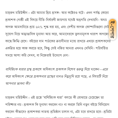
মাহ্‌রুখ মহিউদ্দীন : এটা আমার প্রিয় প্রসঙ্গ। আর কষ্টেরও বটে। এখন পর্যন্ত কোনো
প্রকাশক গোষ্ঠী এই বিষয়ে নীতি-নির্ধারণী জায়গায় যথেষ্ট অগ্রগতি দেখায়নি। অথচ
কাগজ আমদানিতে প্রায় ৬২% শুল্ক ধরা হয়, এবং দেশীয় কাগজ কোম্পানিগুলো সেই
সুযোগ নিয়ে অস্বাভাবিক মুনাফা আয় করে, আমাদেরকে তুলনামূলক খারাপ কাগজের
কাছে জিম্মি রেখে। বইয়ের দাম পাঠকের ক্রয়সীমার মধ্যে রাখতে এখানে প্রকাশকদের
একত্রিত হয়ে কাজ করতে হবে, কিন্তু সেই নজির আমরা এখনও দেখিনি। পরিবর্তিত
সময়ে আশা করি দেখব, বা নিজেরাই উদ্যোগ নেব।
বাণিজ্যিক ধারার গ্রন্থ প্রকাশে অধিকাংশ প্রকাশক বিশেষ গুরুত্ব দিয়ে থাকেনÑএতে
করে অধিকাংশ ক্ষেত্রে প্রকাশনার গ্রন্থের মানও নিম্নমুখি হয়ে পড়ে, এ বিষয়টি নিয়ে
আপনার ভাবনা কী?
মাহ্‌রুখ মহিউদ্দীন : এই প্রশ্নে ‘বাণিজ্যিক ধারা’ বলতে কী বোঝাতে চেয়েছেন তা
পরিষ্কার নয়। প্রকাশক কি মুনাফা করবেন না? না করলে তিনি নতুন বইয়ে বিনিয়োগ
করবেন কীভাবে? প্রকাশকরা দাতব্য প্রতিষ্ঠান চালান না, এটা মনে রাখতে হবে। প্রতিটা