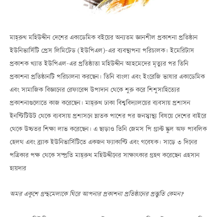
মাহ্‌রুখ মহিউদ্দীন দেশের একাডেমিক বইয়ের অন্যতম জ্ঞানশীল প্রকাশনা প্রতিষ্ঠান
ইউনিভার্সিটি প্রেস লিমিটেড (ইউপিএল)-এর ব্যবস্থাপনা পরিচালক। ইমেরিটাস
প্রকাশক খ্যাত ইউপিএল-এর প্রতিষ্ঠাতা মহিউদ্দীন আহমেদের মৃত্যুর পর তিনি
প্রকাশনা প্রতিষ্ঠানটি পরিচালনা করছেন। তিনি বাংলা এবং ইংরেজি ভাষার একাডেমিক
এবং সামাজিক বিজ্ঞানের রেফারেন্স উপাদান থেকে শুরু করে শিশুসাহিত্যের
প্রকাশনাগুলোতে কাজ করেছেন। মাহ্‌রুখ ঢাকা বিশ্ববিদ্যালয়ের ব্যবসায় প্রশাসন
ইনস্টিটিউট থেকে ব্যবসায় প্রশাসনে স্নাতক পাশের পর জনস্বাস্থ্য বিষয়ে দেশের বাইরে
থেকে উচ্চতর শিক্ষা লাভ করেছেন। এ ছাড়াও তিনি জেমস পি গ্রান্ট স্কুল অফ পাবলিক
হেলথ এবং ব্র্যাক ইউনিভার্সিটিতে একজন ফ্যাকাল্টি এবং গবেষক। সাড়ে ৩ দিনের
পত্রিকার পক্ষ থেকে সম্প্রতি মাহ্‌রুখ মহিউদ্দীনের সাক্ষাৎকার গ্রহণ করেছেন এহসান
হায়দার
অমর একুশে গ্রন্থমেলাকে ঘিরে আপনার প্রকাশনা প্রতিষ্ঠানের প্রস্তুতি কেমন?