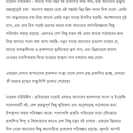
মাহ্‌রুখ মহিউদ্দীন : আমরা সারা বছর বই প্রকাশের কাজ করি; তাই আমাদের প্রস্তুতি
বছরজুড়েই চলে। অন্যসব বছরের চেয়ে এই বছরটা ভিন্ন ছিল নানান দিক থেকে। একটা
গণ-অভ্যুত্থানের মধ্য দিয়ে আমরা একটা নতুন সময়ে উপনীত হয়েছি। আন্দোলনের দুই
মাস, এবং তার ঠিক পরেই ভয়াবহ বন্যার ফলে আমাদের কর্মপরিকল্পনায় কিছু
পরিবর্তন করতে হয়েছে। এরপরও বেশ কিছু দারুণ বই এবার আমরা পাঠকদের জন্য
নিয়ে আসতে পারব বলে আশা করছি। নতুন সময়ে আমাদের প্রত্যাশা থাকবে যে,
আমরা বাকস্বাধীনতা ও প্রকাশনার স্বাধীনতার স্বাদ পাব, এবং ভিন্নমতকে জায়গা
দেওয়ার মানসিকতায় ফিরে যাওয়ার আশ্বাস পাব সকলের কাছ থেকে।
এবারের মেলায় আপনাদের প্রকাশনা সংস্থা থেকে যেসব গ্রন্থ প্রকাশিত হচ্ছে, সেখানে
কী ধরনের গ্রন্থের পাণ্ডুলিপি প্রাধান্য পেয়েছে?
মাহ্‌রুখ মহিউদ্দীন : প্রতিবারের মতোই এবারও আমাদের প্রকাশনায় বাংলা ও ইংরেজি
গবেষণাধর্মী বই, বেশ গুরুত্বপূর্ণ কিছু স্মৃতিকথা এবং অনুবাদগ্রন্থ পাঠকদের জন্য
উপস্থাপন করার পরিকল্পনা আছে। পাশাপাশি প্রকৃতি-পরিচয়ের সাথে যৌথভাবে
প্রকাশিত শিশু ও কিশোরদের জন্যও বেশ কিছু নতুন বই থাকবে। এবারের ভিন্নতার
দিক থেকে আমাদের কিছু কথাসাহিত্য প্রকাশের পরিকল্পনা রয়েছে। জুলাই-আগস্ট