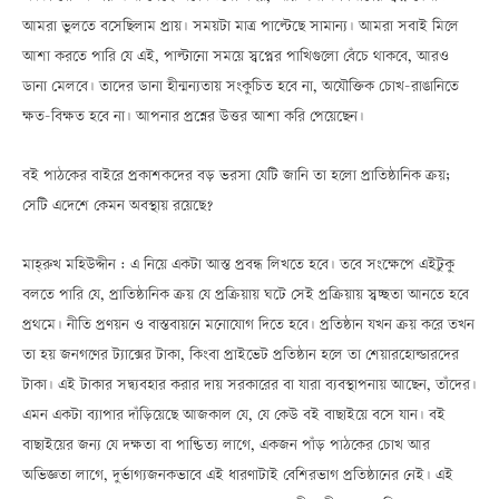
আমরা ভুলতে বসেছিলাম প্রায়। সময়টা মাত্র পাল্টেছে সামান্য। আমরা সবাই মিলে
আশা করতে পারি যে এই, পাল্টানো সময়ে স্বপ্নের পাখিগুলো বেঁচে থাকবে, আরও
ডানা মেলবে। তাদের ডানা হীন্মন্যতায় সংকুচিত হবে না, অযৌক্তিক চোখ-রাঙানিতে
ক্ষত-বিক্ষত হবে না। আপনার প্রশ্নের উত্তর আশা করি পেয়েছেন।
বই পাঠকের বাইরে প্রকাশকদের বড় ভরসা যেটি জানি তা হলো প্রাতিষ্ঠানিক ক্রয়;
সেটি এদেশে কেমন অবস্থায় রয়েছে?
মাহ্‌রুখ মহিউদ্দীন : এ নিয়ে একটা আস্ত প্রবন্ধ লিখতে হবে। তবে সংক্ষেপে এইটুকু
বলতে পারি যে, প্রাতিষ্ঠানিক ক্রয় যে প্রক্রিয়ায় ঘটে সেই প্রক্রিয়ায় স্বচ্ছতা আনতে হবে
প্রথমে। নীতি প্রণয়ন ও বাস্তবায়নে মনোযোগ দিতে হবে। প্রতিষ্ঠান যখন ক্রয় করে তখন
তা হয় জনগণের ট্যাক্সের টাকা, কিংবা প্রাইভেট প্রতিষ্ঠান হলে তা শেয়ারহোল্ডারদের
টাকা। এই টাকার সদ্ব্যবহার করার দায় সরকারের বা যারা ব্যবস্থাপনায় আছেন, তাঁদের।
এমন একটা ব্যাপার দাঁড়িয়েছে আজকাল যে, যে কেউ বই বাছাইয়ে বসে যান। বই
বাছাইয়ের জন্য যে দক্ষতা বা পাণ্ডিত্য লাগে, একজন পাঁড় পাঠকের চোখ আর
অভিজ্ঞতা লাগে, দুর্ভাগ্যজনকভাবে এই ধারণাটাই বেশিরভাগ প্রতিষ্ঠানের নেই। এই