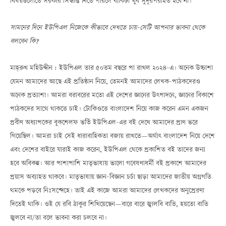
বিষয়গুলোতে সরকার সিদ্ধান্ত নিতে পারলে বাকিটা খুব সুদূরপরাহত হবে না।
সামনের দিনে ইউপিএল নিজেকে কীভাবে দেখতে চায়-সেটি আপনার ভাবনা থেকে
বলবেন কি?
মাহ্‌রুখ মহিউদ্দীন : ইউপিএল তার ৫০তম বছরে পা রাখল ২০২৪-এ। অনেক উচ্চাশা
যেমন আমাদের আছে এই প্রতিষ্ঠান নিয়ে, তেমনই আমাদের লেখক-পাঠকদেরও
অনেক প্রত্যাশা। আমরা বরাবরের মতো এই দেশের জ্ঞানের উৎপাদনে, জ্ঞানের বিকাশে
পাঠকদের সাথে থাকতে চাই। টোকিওতে বাংলাদেশ নিয়ে কাজ করেন এমন একজন
প্রবীণ অধ্যাপকের বুকশেলফ ভর্তি ইউপিএল-এর বই দেখে আমাদের প্রাণ ভরে
গিয়েছিল। আমরা চাই সেই ধারাবাহিকতা বজায় রাখতেÑঅর্থাৎ বাংলাদেশ নিয়ে দেশে
এবং দেশের বাইরে যারাই কাজ করেন, ইউপিএল থেকে প্রকাশিত বই তাদের জন্য
হবে অবিকল্প। আর পাশাপাশি মাতৃভাষায় ভালো গবেষণাধর্মী বই প্রকাশে আমাদের
প্রয়াস অব্যাহত থাকবে। মাতৃভাষায় জ্ঞান-বিজ্ঞান চর্চা ছাড়া আমাদের জাতীয় অগ্রগতি
থমকে পড়বে নিঃসন্দেহে। তাই এই কাজে আমরা আমাদের লেখকদের অনুপ্রেরণা
দিতেই থাকি। ওই যে রবি ঠাকুর শিখিয়েছেনÑবারে বারে জ্বালবি বাতি, হয়তো বাতি
জ্বলবে না/তা বলে ভাবনা করা চলবে না।