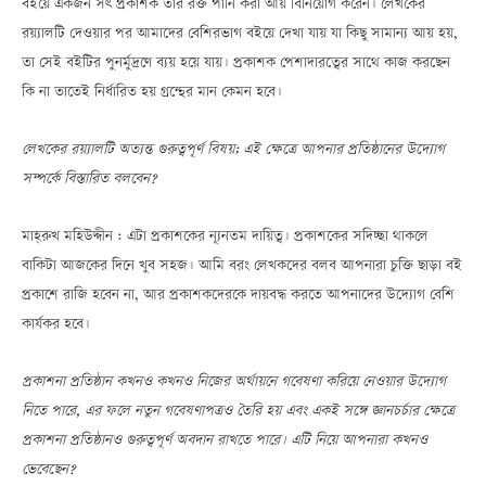
বইয়ে একজন সৎ প্রকাশক তার রক্ত পানি করা আয় বিনিয়োগ করেন। লেখকের
রয়্যালটি দেওয়ার পর আমাদের বেশিরভাগ বইয়ে দেখা যায় যা কিছু সামান্য আয় হয়,
তা সেই বইটির পুনর্মুদ্রণে ব্যয় হয়ে যায়। প্রকাশক পেশাদারত্বের সাথে কাজ করছেন
কি না তাতেই নির্ধারিত হয় গ্রন্থের মান কেমন হবে।
লেখকের রয়্যালটি অত্যন্ত গুরুত্বপূর্ণ বিষয়; এই ক্ষেত্রে আপনার প্রতিষ্ঠানের উদ্যোগ
সম্পর্কে বিস্তারিত বলবেন?
মাহ্‌রুখ মহিউদ্দীন : এটা প্রকাশকের ন্যূনতম দায়িত্ব। প্রকাশকের সদিচ্ছা থাকলে
বাকিটা আজকের দিনে খুব সহজ। আমি বরং লেখকদের বলব আপনারা চুক্তি ছাড়া বই
প্রকাশে রাজি হবেন না, আর প্রকাশকদেরকে দায়বদ্ধ করতে আপনাদের উদ্যোগ বেশি
কার্যকর হবে।
প্রকাশনা প্রতিষ্ঠান কখনও কখনও নিজের অর্থায়নে গবেষণা করিয়ে নেওয়ার উদ্যোগ
নিতে পারে, এর ফলে নতুন গবেষণাপত্রও তৈরি হয় এবং একই সঙ্গে জ্ঞানচর্চার ক্ষেত্রে
প্রকাশনা প্রতিষ্ঠানও গুরুত্বপূর্ণ অবদান রাখতে পারে। এটি নিয়ে আপনারা কখনও
ভেবেছেন?