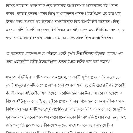
বিশ্বের নামজাদা প্রকাশনা সংস্থার অনেকেই বাংলাদেশের গবেষকদের বই প্রকাশ
করেন। কাজেই বলতে পারেন বিশ্বে বাংলাদেশের গবেষণা ইউপিএল-এর হাত ধরে
জায়গা করে নেওয়ার পর অন্যরাও বাংলাদেশকে নিয়ে আগ্রহী হয়ে উঠেছেন। কিন্তু
এখনও দেশি-বিদেশি গবেষকরা ইউপিএল-এর বই কেনেন এবং ইউপিএল-এর সাথে
কাজ করতে আগ্রহ দেখান, সেটা হয়তো আমাদের প্রাণশক্তির একটা নিদর্শন।
বাংলাদেশের প্রকাশনা জগৎ কীভাবে একটি পূর্ণাঙ্গ শিল্প হিসেবে দাঁড়াতে পারবে? এর
জন্য প্রয়োজনীয় রাষ্ট্রীয় উদ্যোগগুলো কেমন হওয়া উচিত বলে মনে করেন?
মাহ্‌রুখ মহিউদ্দীন : এটিও এমন এক প্রসঙ্গ, যা একটি পূর্ণাঙ্গ প্রবন্ধ দাবি করে। ১৮
কোটি মানুষের একটি দেশে প্রকাশনা কেন এখনও শিল্প নয়, সেই প্রশ্নের উত্তর পেলেই
কী কী করলে এই সেক্টর শিল্প হিসেবে বিবেচিত হবে তার উত্তর মিলবে। সংক্ষেপে এ
নিয়েও এইটুকু বলতে চাই যে, রাষ্ট্রকে প্রথমে সিদ্ধান্ত নিতে হবে যে জ্ঞানভিত্তিক সমাজ
নির্মাণ করা তার একটি গুরুত্বপূর্ণ অগ্রাধিকার। আর তাকে নিশ্চিত করতে হবে যে দুর্নীতি
দূর করে নাগরিকদের আকাঙ্ক্ষা বাস্তবায়নের লক্ষ্যে শিক্ষাপদ্ধতি প্রণয়ন করা হবে, এবং
সেই অনুযায়ী প্রকাশকদের বিকাশেও তাদের পাশে থাকতে হবে। এই মৌলিক