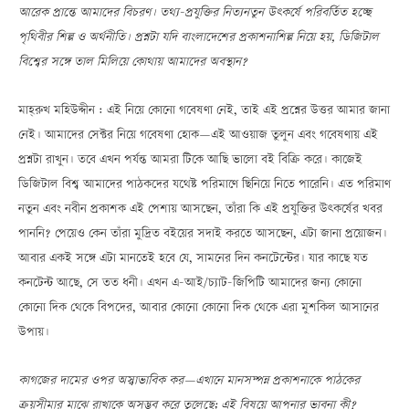
আরেক প্রান্তে আমাদের বিচরণ। তথ্য-প্রযুক্তির নিত্যনতুন উৎকর্ষে পরিবর্তিত হচ্ছে
পৃথিবীর শিল্প ও অর্থনীতি। প্রশ্নটা যদি বাংলাদেশের প্রকাশনাশিল্প নিয়ে হয়, ডিজিটাল
বিশ্বের সঙ্গে তাল মিলিয়ে কোথায় আমাদের অবস্থান?
মাহ্‌রুখ মহিউদ্দীন : এই নিয়ে কোনো গবেষণা নেই, তাই এই প্রশ্নের উত্তর আমার জানা
নেই। আমাদের সেক্টর নিয়ে গবেষণা হোকÑএই আওয়াজ তুলুন এবং গবেষণায় এই
প্রশ্নটা রাখুন। তবে এখন পর্যন্ত আমরা টিকে আছি ভালো বই বিক্রি করে। কাজেই
ডিজিটাল বিশ্ব আমাদের পাঠকদের যথেষ্ট পরিমাণে ছিনিয়ে নিতে পারেনি। এত পরিমাণ
নতুন এবং নবীন প্রকাশক এই পেশায় আসছেন, তাঁরা কি এই প্রযুক্তির উৎকর্ষের খবর
পাননি? পেয়েও কেন তাঁরা মুদ্রিত বইয়ের সদাই করতে আসছেন, এটা জানা প্রয়োজন।
আবার একই সঙ্গে এটা মানতেই হবে যে, সামনের দিন কনটেন্টের। যার কাছে যত
কনটেন্ট আছে, সে তত ধনী। এখন এ-আই/চ্যাট-জিপিটি আমাদের জন্য কোনো
কোনো দিক থেকে বিপদের, আবার কোনো কোনো দিক থেকে এরা মুশকিল আসানের
উপায়।
কাগজের দামের ওপর অস্বাভাবিক করÑএখানে মানসম্পন্ন প্রকাশনাকে পাঠকের
ক্রয়সীমার মাঝে রাখাকে অসম্ভব করে তুলেছে; এই বিষয়ে আপনার ভাবনা কী?