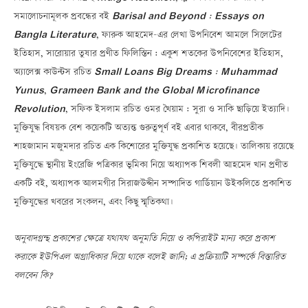
সমালোচনামূলক প্রবন্ধের বই
Barisal and Beyond : Essays on
Bangla Literature
, ফারুক আহমেদ-এর লেখা উপনিবেশ আমলে সিলেটের
ইতিহাস, সারোয়ার তুষার প্রণীত ফিলিস্তিন : একুশ শতকের উপনিবেশের ইতিহাস,
অ্যালেক্স কাউন্টস রচিত
Small Loans Big Dreams : Muhammad
Yunus
,
Grameen Bank and the Global Microfinance
Revolution
, সফিক ইসলাম রচিত ওমর খৈয়াম : সুরা ও সাকি ছাড়িয়ে ইত্যাদি।
মুক্তিযুদ্ধ বিষয়ক বেশ কয়েকটি অত্যন্ত গুরুত্বপূর্ণ বই এবার থাকবে, বীরপ্রতীক
শাহজামান মজুমদার রচিত এক কিশোরের মুক্তিযুদ্ধ প্রকাশিত হয়েছে। তালিকায় রয়েছে
মুক্তিযুদ্ধে স্থানীয় ইংরেজি পত্রিকার ভূমিকা নিয়ে অধ্যাপক শিবলী আহমেদ খান প্রণীত
একটি বই, অধ্যাপক আলমগীর সিরাজউদ্দীন সম্পাদিত গার্ডিয়ান উইকলিতে প্রকাশিত
মুক্তিযুদ্ধের খবরের সংকলন, এবং কিছু স্মৃতিকথা।
অনুবাদগ্রন্থ প্রকাশের ক্ষেত্রে যথাযথ অনুমতি নিয়ে ও কপিরাইট মান্য করে প্রকাশ
করাকে ইউপিএল অগ্রাধিকার দিয়ে থাকে বলেই জানি; এ প্রক্রিয়াটি সম্পর্কে বিস্তারিত
বলবেন কি?