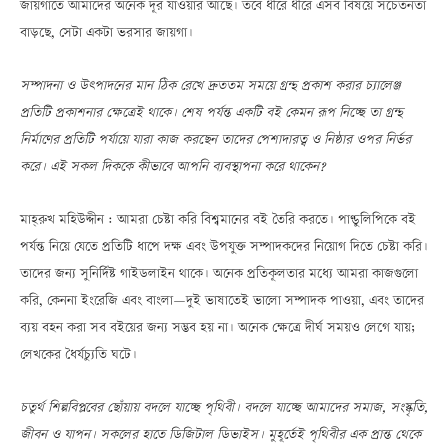
জায়গাতে আমাদের অনেক দূর যাওয়ার আছে। তবে ধীরে ধীরে এসব বিষয়ে সচেতনতা
বাড়ছে, সেটা একটা ভরসার জায়গা।
সম্পাদনা ও উৎপাদনের মান ঠিক রেখে দ্রুততম সময়ে গ্রন্থ প্রকাশ করার চ্যালেঞ্জ
প্রতিটি প্রকাশনার ক্ষেত্রেই থাকে। শেষ পর্যন্ত একটি বই কেমন রূপ নিচ্ছে তা গ্রন্থ
নির্মাণের প্রতিটি পর্যায়ে যারা কাজ করছেন তাদের পেশাদারত্ব ও নিষ্ঠার ওপর নির্ভর
করে। এই সকল দিককে কীভাবে আপনি ব্যবস্থাপনা করে থাকেন?
মাহ্‌রুখ মহিউদ্দীন : আমরা চেষ্টা করি বিশ্বমানের বই তৈরি করতে। পাণ্ডুলিপিকে বই
পর্যন্ত নিয়ে যেতে প্রতিটি ধাপে দক্ষ এবং উপযুক্ত সম্পাদকদের নিয়োগ দিতে চেষ্টা করি।
তাদের জন্য সুনির্দিষ্ট গাইডলাইন থাকে। অনেক প্রতিকূলতার মধ্যে আমরা কাজগুলো
করি, কেননা ইংরেজি এবং বাংলাÑদুই ভাষাতেই ভালো সম্পাদক পাওয়া, এবং তাদের
ব্যয় বহন করা সব বইয়ের জন্য সম্ভব হয় না। অনেক ক্ষেত্রে দীর্ঘ সময়ও লেগে যায়;
লেখকের ধৈর্যচ্যুতি ঘটে।
চতুর্থ শিল্পবিপ্লবের ছোঁয়ায় বদলে যাচ্ছে পৃথিবী। বদলে যাচ্ছে আমাদের সমাজ, সংস্কৃতি,
জীবন ও যাপন। সকলের হাতে ডিজিটাল ডিভাইস। মুহূর্তেই পৃথিবীর এক প্রান্ত থেকে