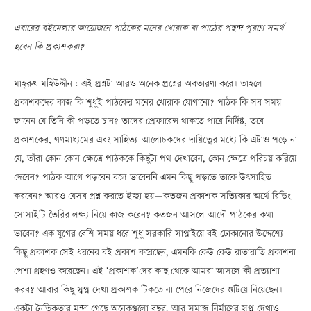
এবারের বইমেলার আয়োজনে পাঠকের মনের খোরাক বা পাঠের পছন্দ পূরণে সমর্থ
হবেন কি প্রকাশকরা?
মাহ্‌রুখ মহিউদ্দীন : এই প্রশ্নটা আরও অনেক প্রশ্নের অবতারণা করে। তাহলে
প্রকাশকদের কাজ কি শুধুই পাঠকের মনের খোরাক যোগানো? পাঠক কি সব সময়
জানেন যে তিনি কী পড়তে চান? তাদের প্রেফারেন্স থাকতে পারে নির্দিষ্ট, তবে
প্রকাশকের, গণমাধ্যমের এবং সাহিত্য-আলোচকদের দায়িত্বের মধ্যে কি এটাও পড়ে না
যে, তাঁরা কোন কোন ক্ষেত্রে পাঠককে কিছুটা পথ দেখাবেন, কোন ক্ষেত্রে পরিচয় করিয়ে
দেবেন? পাঠক আগে পড়বেন বলে ভাবেননি এমন কিছু পড়তে তাকে উৎসাহিত
করবেন? আরও যেসব প্রশ্ন করতে ইচ্ছা হয়Ñকতজন প্রকাশক সত্যিকার অর্থে রিডিং
সোসাইটি তৈরির লক্ষ্য নিয়ে কাজ করেন? কতজন আসলে আদৌ পাঠকের কথা
ভাবেন? এক যুগের বেশি সময় ধরে শুধু সরকারি সাপ্লাইয়ে বই ঢোকানোর উদ্দেশ্যে
কিছু প্রকাশক সেই ধরনের বই প্রকাশ করেছেন, এমনকি কেউ কেউ রাতারাতি প্রকাশনা
পেশা গ্রহণও করেছেন। এই ‘প্রকাশক’দের কাছ থেকে আমরা আসলে কী প্রত্যাশা
করব? আবার কিছু স্বপ্ন দেখা প্রকাশক টিকতে না পেরে নিজেদের গুটিয়ে নিয়েছেন।
একটা নৈতিকতার মন্দা গেছে অনেকগুলো বছর, আর সমাজ নির্মাণের স্বপ্ন দেখাও