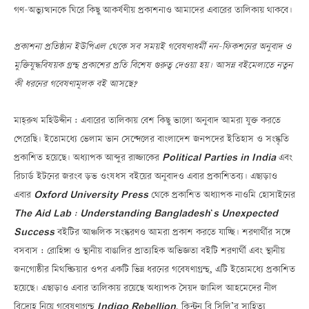
গণ-অভ্যুত্থানকে ঘিরে কিছু আকর্ষণীয় প্রকাশনাও আমাদের এবারের তালিকায় থাকবে।
প্রকাশনা প্রতিষ্ঠান ইউপিএল থেকে সব সময়ই গবেষণাধর্মী নন-ফিকশনের অনুবাদ ও
মুক্তিযুদ্ধবিষয়ক গ্রন্থ প্রকাশের প্রতি বিশেষ গুরুত্ব দেওয়া হয়। আসন্ন বইমেলাতে নতুন
কী ধরনের গবেষণামূলক বই আসছে?
মাহ্‌রুখ মহিউদ্দীন : এবারের তালিকায় বেশ কিছু ভালো অনুবাদ আমরা যুক্ত করতে
পেরেছি। ইতোমধ্যে ভেলাম ভান সেন্দেলের বাংলাদেশ জনপদের ইতিহাস ও সংস্কৃতি
প্রকাশিত হয়েছে। অধ্যাপক আব্দুর রাজ্জাকের
Political Parties in India
এবং
রিচার্ড ইটনের জরংব ড়ভ ওংষধস বইয়ের অনুবাদও এবার প্রকাশিতব্য। এছাড়াও
এবার
Oxford University Press
থেকে প্রকাশিত অধ্যাপক নাওমি হোসাইনের
The Aid Lab : Understanding Bangladesh
‘
s Unexpected
Success
বইটির আঞ্চলিক সংস্করণও আমরা প্রকাশ করতে যাচ্ছি। শরণার্থীর সঙ্গে
বসবাস : রোহিঙ্গা ও স্থানীয় বাঙালির প্রাত্যহিক অভিজ্ঞতা বইটি শরণার্থী এবং স্থানীয়
জনগোষ্ঠীর মিথস্ক্রিয়ার ওপর একটি ভিন্ন ধরনের গবেষণাগ্রন্থ, এটি ইতোমধ্যে প্রকাশিত
হয়েছে। এছাড়াও এবার তালিকায় রয়েছে অধ্যাপক সৈয়দ জামিল আহমেদের নীল
বিদ্রোহ নিয়ে গবেষণাগ্রন্থ
Indigo Rebellion
, ক্লিন্টন বি সিলি’র সাহিত্য