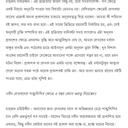
মাহ্‌রুখ মহিউদ্দীন : এই প্রক্রিয়াটি জটিল কিছু নয়, তবে সময়সাপেক্ষ। সব ক্ষেত্রে
একই নিয়মে অনুমতি পাওয়া যায় বিষয়টা তেমনও নয়। বেশিরভাগ ক্ষেত্রেই লেখকরা
তাদের এজেন্ট অথবা প্রকাশকের মাধ্যমে অনুবাদস্বত্ব দিয়ে থাকেন। আমরা কী পরিমাণ
বই ছাপব, কত দাম রাখা হবেÑএই সবের ভিত্তিতে রয়্যালটি নির্ধারিত হয়, এবং সেই
অনুযায়ী চুক্তি সম্পাদিত হয়। এই প্রক্রিয়ায় খানিকটা সময় লাগলেও এটা অনুবাদ
প্রকাশের ক্ষেত্রে একরকম তৃপ্তি আর আত্মবিশ্বাস দেয় যে, আমরা লেখকের মর্যাদা
অক্ষুণ্ণ রাখছি এবং পাঠকের হাতে আইনানুগ একটা অনুবাদ তুলে দিচ্ছি। খুব বিশাল
অংকের রয়্যালটি চাইলে সেক্ষেত্রে আমাদের পক্ষে এগোনো সম্ভব হয় না, তবে এমন
ঘটনা বিরল। প্রকাশক বা লেখক চান একটা ন্যায্য বন্দোবস্ত। এই মর্যাদাটুকুর আশ্বাস
পেলে অনেক সহজ শর্তে অনেক প্রকাশকই রাজি হন। আর বাংলা ভাষায় তাঁদের বইটি
পাওয়া যাবে, এতে তাঁরা খুশিই হন।
নবীন লেখকদের পাণ্ডুলিপির ক্ষেত্রে এ বছর কেমন গুরুত্ব দিয়েছেন?
মাহ্‌রুখ মহিউদ্দীন : আমাদের জন্য লেখকের বয়স বা অভিজ্ঞতার চেয়ে পাণ্ডুলিপির
মান বেশি গুরুত্বপূর্ণ সব সময়ই। বয়সের বিচারে নবীন কয়েকজনের বই প্রকাশিত হবে
এবারও, কিন্তু নবীন কোটায় তাদের বই প্রকাশ করা হচ্ছে না, হচ্ছে মানের বিচারে।