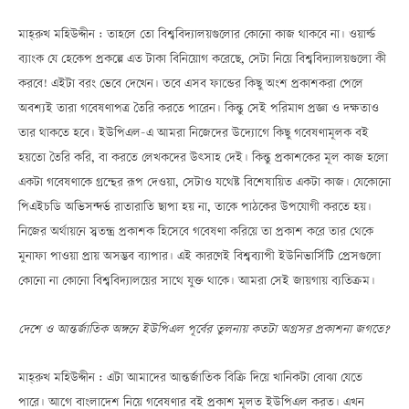
মাহ্‌রুখ মহিউদ্দীন : তাহলে তো বিশ্ববিদ্যালয়গুলোর কোনো কাজ থাকবে না। ওয়ার্ল্ড
ব্যাংক যে হেকেপ প্রকল্পে এত টাকা বিনিয়োগ করেছে, সেটা নিয়ে বিশ্ববিদ্যালয়গুলো কী
করবে! এইটা বরং ভেবে দেখেন। তবে এসব ফান্ডের কিছু অংশ প্রকাশকরা পেলে
অবশ্যই তারা গবেষণাপত্র তৈরি করতে পারেন। কিন্তু সেই পরিমাণ প্রজ্ঞা ও দক্ষতাও
তার থাকতে হবে। ইউপিএল-এ আমরা নিজেদের উদ্যোগে কিছু গবেষণামূলক বই
হয়তো তৈরি করি, বা করতে লেখকদের উৎসাহ দেই। কিন্তু প্রকাশকের মূল কাজ হলো
একটা গবেষণাকে গ্রন্থের রূপ দেওয়া, সেটাও যথেষ্ট বিশেষায়িত একটা কাজ। যেকোনো
পিএইচডি অভিসন্দর্ভ রাতারাতি ছাপা হয় না, তাকে পাঠকের উপযোগী করতে হয়।
নিজের অর্থায়নে স্বতন্ত্র প্রকাশক হিসেবে গবেষণা করিয়ে তা প্রকাশ করে তার থেকে
মুনাফা পাওয়া প্রায় অসম্ভব ব্যাপার। এই কারণেই বিশ্বব্যাপী ইউনিভার্সিটি প্রেসগুলো
কোনো না কোনো বিশ্ববিদ্যালয়ের সাথে যুক্ত থাকে। আমরা সেই জায়গায় ব্যতিক্রম।
দেশে ও আন্তর্জাতিক অঙ্গনে ইউপিএল পূর্বের তুলনায় কতটা অগ্রসর প্রকাশনা জগতে?
মাহ্‌রুখ মহিউদ্দীন : এটা আমাদের আন্তর্জাতিক বিক্রি দিয়ে খানিকটা বোঝা যেতে
পারে। আগে বাংলাদেশ নিয়ে গবেষণার বই প্রকাশ মূলত ইউপিএল করত। এখন