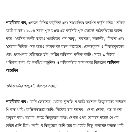
শাহরিয়ার খান,
একজন বিশিষ্ট কার্টুনিস্ট এবং সাংবাদিক; জনপ্রিয় কার্টুন চরিত্র ‘বেসিক
আলী’র স্রষ্টা। ২০০৬ সালে শুরু হওয়া এই কার্টুনটি শুরু থেকেই পাঠকপ্রিয়তা অর্জন
করে। ‘বেসিক আলী’ ছাড়াও শাহরিয়ার খান ‘বাবু’, ‘ষড়যন্ত্র’, ‘লাইলী’, ‘কিউব’ এবং
‘সোমো সিরিজ’-সহ আরও অনেক বই রচনা করেছেন। বেঙ্গলবুকস ও কিন্ডারবুকসের
যৌথ প্রকাশনায় বেরিয়েছে তাঁর ‘অগ্নির অভিযান’ কমিক বইটি। সাড়ে ৩ দিনের
পত্রিকার জন্য এই জনপ্রিয় কার্টুনিস্ট ও কমিকস্রষ্টার সাক্ষাৎকার নিয়েছেন
আমিরুল
আবেদিন
কমিক চর্চার আগ্রহটা কীভাবে এলো?
শাহরিয়ার খান :
আমি ছোটবেলা থেকেই বুঝেছি যে আমি আসলে ভিজ্যুয়ালের মাধ্যমে
শিখতে পারি। ব্যক্তিগতভাবে লার্নিং সিস্টেম চার ধরনেরÑদেখা, শোনা, পড়া অথবা
অনুভব করা। আমার ক্ষেত্রে ভিজ্যুয়াল অর্থাৎ দেখার ওপর ফোকাস করেই শেখার
চর্চাটা বেশি ছিল। আমি যে ভিজ্যুয়াল লার্নিংয়ের মাধ্যমেই কিছু জেনারেট করতে পারি