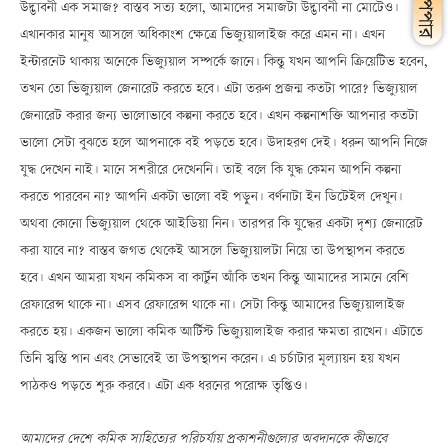
উদ্ভাবনী এক সমাজ? বাস্তব সত্য হলো, আমাদের সমাজটা উদ্ভাবনী না মোটেও।
এখানকার মানুষ আসলে অধিকাংশ ক্ষেত্রে ভিজ্যুয়ালাইজ করে এমন না। এখন
ইন্টারনেট থাকায় অনেকে ভিজ্যুয়াল সম্পর্কে জানে। কিন্তু যখন আপনি ক্রিয়েটিভ হবেন,
তখন তো ভিজ্যুয়াল জেনারেট করতে হবে। এটা তরুণ প্রজন্ম কতটা পারে? ভিজ্যুয়াল
জেনারেট করার জন্য ভালোভাবে কল্পনা করতে হবে। এখন কল্পনাশক্তি আপনার কতটা
ভালো সেটা বুঝতে হলে আপনাকে বই পড়তে হবে। উদাহরণ দেই। ধরুন আপনি নিজে
যুদ্ধ দেখেন নাই। মানে সশরীরে দেখেননি। তাই বলে কি যুদ্ধ কেমন আপনি কল্পনা
করতে পারবেন না? আপনি একটা ভালো বই পড়ুন। বর্ণনাটা ইন ডিটেইল দেখুন।
অথবা কোনো ভিজ্যুয়াল থেকে আইডিয়া নিন। তারপর কি যুদ্ধের একটা দৃশ্য জেনারেট
করা যাবে না? বাস্তব জগত থেকেই আসলে ভিজ্যুয়ালটা নিয়ে তা উপস্থাপন করতে
হবে। এখন আমরা যখন কমিকস বা কার্টুন আঁকি তখন কিন্তু আমাদের সামনে বেশি
রেফারেন্স থাকে না। এসব রেফারেন্স থাকে না। সেটা কিন্তু আমাদের ভিজ্যুয়ালাইজ
করতে হয়। একজন ভালো কমিক আর্টিস্ট ভিজ্যুয়ালাইজ করার ক্ষমতা রাখেন। এটাতে
তিনি স্বস্তি পান এবং সেভাবেই তা উপস্থাপন করেন। এ চর্চাটার মূল্যায়ন হয় যখন
পাঠকও পড়তে শুরু করবে। এটা এক ধরনের পরোক্ষ তৃপ্তিও।
আমাদের দেশে কমিক সাহিত্যের পরিচর্যায় প্রকাশনীগুলোর অবদানকে কীভাবে