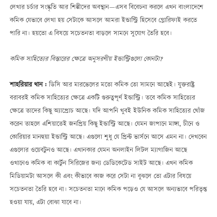
লেখার চর্চার সংস্কৃতি আর শিল্পীদের অবস্থানÑএসব বিবেচনা করলে এখন বাংলাদেশে
কমিক যেভাবে লেখা হয় সেটাকে আসলে আমরা ইন্ডাস্ট্রি হিসেবে গ্লোরিফাই করতে
পারি না। হয়তো এ বিষয়ে সচেতনতা বাড়লে সামনে সুযোগ তৈরি হবে।
কমিক সাহিত্যের বিস্তারের ক্ষেত্রে অনুসরণীয় ইন্ডাস্ট্রিগুলো কোনটা?
শাহরিয়ার খান :
ডিসি আর মারভেলের মতো কমিক তো সামনে আছেই। যুক্তরাষ্ট্র
বরাবরই কমিক সাহিত্যের ক্ষেত্রে একটি গুরুত্বপূর্ণ ইন্ডাস্ট্রি। তবে কমিক সাহিত্যের
ক্ষেত্রে তাদের কিছু অ্যাপ্রোচ আছে। যদি আপনি খুবই ইউনিক কমিক সাহিত্যের খোঁজ
করেন তাহলে এশিয়াতেই জনপ্রিয় কিছু ইন্ডাস্ট্রি আছে। যেমন জাপানে মাঙ্গা, চীনে ও
কোরিয়ার মানহুয়া ইন্ডাস্ট্রি আছে। এগুলো শুধু যে প্রিন্ট ভার্সনে আসে এমন না। দেখবেন
এগুলোর ওয়েবটুনও আছে। এখানকার যেমন অনলাইন লিটল ম্যাগাজিন আছে
ওখানেও কমিক বা কার্টুন সিরিজের জন্য ডেডিকেটেড সাইট আছে। এখন কমিক
মিডিয়ামটা আসলে কী এবং কীভাবে কাজ করে সেটা না বুঝলে তো এটার বিষয়ে
সচেতনতা তৈরি হবে না। সচেতনতা মানে কমিক পড়েও যে আসলে অন্যভাবে পরিতৃপ্ত
হওয়া যায়, এটা বোঝা যাবে না।