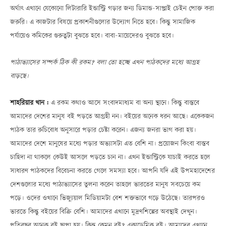
অর্থাৎ এখানে যেকোনো লিটারারি ইন্ডাস্ট্রি গড়ার জন্য ডিমান্ড-সাপ্লাই চেইন পোক্ত করা
জরুরি। এ কাজটার বিষয়ে প্রকাশনীগুলোর উদ্যোগ নিতে হবে। কিন্তু সামাজিক
পর্যায়েও কমিকের গুরুত্বটা বুঝতে হবে। বাবা-মায়েদেরও বুঝতে হবে।
পাঠাভ্যাসের সম্পর্ক ঠিক কী রকম? বলা তো হচ্ছে এখন পাঠকদের মধ্যে আগ্রহ
বাড়ছে।
শাহরিয়ার খান :
এ রকম কথাও আসে সংবাদমাধ্যম বা অন্য স্থানে। কিন্তু বাস্তবে
আমাদের দেশের মানুষ বই পড়তে আগ্রহী নন। বইয়ের অনেক ধরন আছে। একেকজন
পাঠক তার রুচিবোধ অনুসারে পড়ার চেষ্টা করেন। এজন্য জনরা ভাগ করা হয়।
আমাদের দেশে মানুষের মধ্যে পড়ার অভ্যাসটা এত বেশি না। প্রয়োজন কিংবা বাস্তব
চাহিদা না থাকলে কেউই আসলে পড়তে চান না। এখন ইন্ডাস্ট্রিকে যাচাই করতে হলে
সাধারণ পাঠকদের বিবেচনা করতে গেলে সমস্যা হবে। আপনি যদি এই উপমহাদেশের
দেশগুলোর মধ্যে পাঠাভ্যাসের তুলনা করেন তাহলে ভারতের মানুষ সবচেয়ে কম
পড়ে। ওদের ওখানে ভিজ্যুয়াল মিডিয়ামটা বেশ শক্তভাবে গড়ে উঠেছে। তারপরও
ভারতে কিন্তু বইয়ের বিক্রি বেশি। আমাদের এখানে মুদ্রণশিল্পের অবস্থাই দেখুন।
প্রতিবছর অনেক বই ছাপা হয়। কিন্তু কেমন বই? একাডেমিক বই। আমাদের এখানে