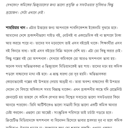
দেখবেন? কমিকের ভিজ্যুয়ালের জন্য ভালো প্রযুক্তি ও সফটওয়ার সুবিধাও কিন্তু
প্রয়োজন। সেটা এখানে নেই।
শাহরিয়ার খান :
এটার উত্তরের জন্য আপনাকে পাবলিকেশন্স ইকোনমি বুঝতে হবে।
আমাদের দেশে প্রকাশনীগুলো গাইড বই, নোটবই বা একাডেমিক বই না ছাপালে টাকা
আয় করতে পারে না। তাদের সব মনোযোগ তাই এসব বইয়েই থাকে। শিক্ষার্থীরা এসব
বই কিনতে বাধ্য। তাই এসব বইয়ের বিক্রি অনেক বেশি হয়। এটা তো কিছু করার নেই।
কিন্তু গল্পের বই তো অপশনাল। সেখানে কমিককে তো আরও অপশনাল ভাবা হয়।
অনেক সময় অভিভাবকরা এ ভিজ্যুয়াল মিডিয়ামকেই ভয় পায়। তাদের মনে হয় কমিক
পড়লে বাচ্চাদের মাথা নষ্ট হবে। এ ভ্রান্ত ধারণা তো দূর হয়নি। অভিভাবকরা
কোনোভাবেই গল্পের বই উপহার দেয়ায় আগ্রহী না। তারা অবশ্য বাচ্চাদের কী উপহার
দেবেন সে বিষয়ে অধিকাংশ সময় বিভ্রান্ত থাকেন। এখন প্রকাশনীর কাছে যদি রেভেনিউ
জেনারেট হয় তাহলে সে কমিক লেখার জন্য বিশ্বের সবচেয়ে ভালো সফটওয়ার কিনে
আনতে পারবেন। তিনি আর্টিস্টকেও ভালো সম্মানী দিয়ে ভালো একটি কমিক আনার
চেষ্টা করবেন। এগুলো তো আছেই। সাংস্কৃতিক পরিসরে তাই চর্চাটা গড়তে হবে।
ক্রিয়েটিভ মিডিয়ামকে অপশনাল বা বিনোদন হিসেবে ভাবার প্রবণতা দূর না হলে কমিক
সাহিত্যও ঐভাবে গড়বে না। জাপানের কথা তো শুরুতে বলেছি। ওখানে একজন