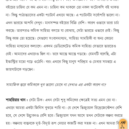
বইয়ের চাহিদা যে কম এমন না। চাহিদা কম থাকলে তো নকল ফটোকপি বই থাকত
না। কিন্তু পাঠাভ্যাসের একটা প্যাটার্ন এখানে আছে। এ প্যাটার্নটা সর্বোপরি ভালো না।
এখন ভারতে আপনি দেখুন। মানসম্পন্ন বইয়ের বিক্রি বেশি। কারণ ওভাবে তারা চর্চা
করছে। তারপরও কমিক সাহিত্য বলতে যা বোঝায়, সেটা ভারতে ওভাবে নেই। কিছু
কিছু কাজ তো হয়েছে। সেগুলো সংবাদমাধ্যম, সাহিত্য সাময়িকী বা অন্য কোনো
সাহিত্য মাধ্যমের কল্যাণে। একদম ডেডিকেটেড কমিক সাহিত্য সেভাবে ভারতেও
নেই। আমাদের এখানেও ছিল না। তবে আস্তে আস্তে গড়ছে। যেমনটি বলেছি, এটা
ইন্ডাস্ট্রির মতো গড়ে ওঠেনি। বরং এখানে কিছু মানুষ পরিশ্রম ও মেধার সমন্বয়ে এ
জায়গাটাকে গড়ছেন।
সামাজিক স্তরে কমিককে খুব ভালো চোখে না দেখাও এর একটা কারণ না?
শাহরিয়ার খান :
সেটা ঠিক। এখন সেটা শুধু কমিকের ক্ষেত্রেই সত্য এমন তো না।
এখানে আমরা একটা জিনিস বুঝতে পারি না। যে দেশে ভিজ্যুয়াল রিপ্রেজেন্টেশন বেশি
হবে, সে দেশে উদ্ভাবনও বেশি হবে। ভিজ্যুয়াল যখন আসে তখন সেটাকে কল্পনা করতে
হয়। কল্পনায় বাস্তবকে মূর্ত-বিমূর্ত রূপ দেয়ার কাজটি করা সহজ না। এখন আমরা কি