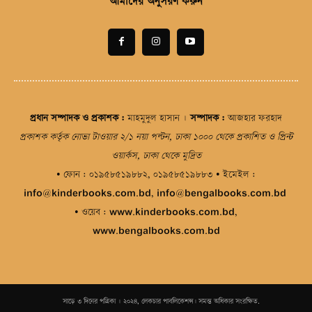
আমাদের অনুসরণ করুন
প্রধান সম্পাদক ও প্রকাশক
:
মাহমুদুল হাসান |
সম্পাদক
:
আজহার ফরহাদ
প্রকাশক কর্তৃক নোভা টাওয়ার ২/১ নয়া পল্টন, ঢাকা ১০০০ থেকে প্রকাশিত ও প্রিন্ট
ওয়ার্কস, ঢাকা থেকে মুদ্রিত
• ফোন :
০১৯৫৮৫১৯৮৮২
,
০১৯৫৮৫১৯৮৮৩
• ইমেইল :
info@kinderbooks.com.bd
,
info@bengalbooks.com.bd
• ওয়েব :
www.kinderbooks.com.bd
,
www.bengalbooks.com.bd
© সাড়ে ৩ দিনের পত্রিকা | ২০২৪, লেকচার পাবলিকেশন্স। সমস্ত অধিকার সংরক্ষিত.