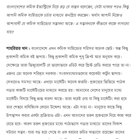
বাংলাদেশের কমিক ইন্ডাস্ট্রিকে নিয়ে রূঢ় যে বাস্তব বলেছেন, সেটা থাকার পরও কিন্তু
আপনি কমিক সাহিত্যকে চর্চার মাধ্যমে জনপ্রিয় করছেন। অর্থাৎ আপনি নিজেও
আশাবাদী যে কমিক সাহিত্যের সম্ভাবনা আছে। এ সম্ভাবনাকে কীভাবে কাজে লাগানো
যায়?
শাহরিয়ার খান :
বাংলাদেশে এখন কমিক সাহিত্যের পরিসর অনেক ছোট। অল্প কিছু
প্রকাশনী কমিক বই ছাপায়। কিছু প্রকাশনী কমিক শুধু ক্রিপ্ট আর অনুবাদ করে।
সেক্ষেত্রে তারা ভিজ্যুয়ালটি যে ভালোভাবে এডিট করে প্রিন্ট রেডি করতে পারে তা না।
এজন্য তো অনেক পরিশ্রম দরকার। সংবাদমাধ্যমগুলোর কয়েকটা কার্টুন ছাপায়।
সেখানেও সমস্যা আছে। এখানে মার্কেটিং অনেক জরুরি। প্রজন্মের ভিত্তিতে পাঠক
গড়ার কাজটি মার্কেটিংয়ের মাধ্যমে করতে হয়। আমাদের দেশের মানুষের মধ্যে
মার্কেটিং বিষয়ে কিছু ভ্রান্ত ধারণা আছে। তারা ধরেই নেয় যা কিছু মার্কেটিং করা হবে
তার পেছনে বাণিজ্যিক কোনো উদ্দেশ্য আছে। এটা সত্য না। মানুষের কাছে কিছু
উপস্থাপন করার একটা প্রক্রিয়াও এটা। এখন আমাদের তরুণ প্রজন্মকে নিয়ে কাজ করে
যেতে হবে। কারণ তরুণ প্রজন্মের মধ্যে পাঠাভ্যাস গড়ার মাধ্যমে তাদের বিকাশ
ঘটানো সম্ভব। যারা বড় হয়ে গেছে বা এক ধরনের রুচির অভ্যাসে রয়েছেন তাদের