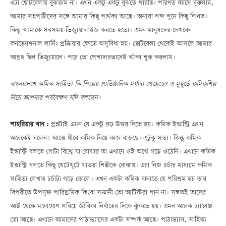
এটা ছোটবেলায় বুঝতাম না। এখন একটু একটু বুঝতে পারছি। পরিণত বয়সে বুঝলাম,
আমার সহপাঠীদের সঙ্গে আমার কিছু পার্থক্য আছে। অন্যরা শব্দ শুনে কিছু শিখত।
কিন্তু আমাকে সবসময় ভিজ্যুয়ালাইজ করতে হতো। এমন মানুষদের দেখবেন
কনভেনশনাল লার্নিং প্রক্রিয়ার ক্ষেত্রে অসুবিধা হয়। ছোটবেলা থেকেই আসলে আমার
আগ্রহ ছিল ভিজ্যুয়ালে। পরে তো পেশাদারভাবেই আঁকা শুরু করলাম।
বাংলাদেশে কমিক সাহিত্য কি শিল্পের প্রাতিষ্ঠানিক মর্যাদা পেয়েছে? এ মুহূর্তে কমিকশিল্প
নিয়ে আপনার পর্যবেক্ষণ যদি বলতেন।
শাহরিয়ার খান :
প্রশ্নটাই এমন যে একটু রূঢ় উত্তর দিতে হয়। কমিক ইন্ডাস্ট্রি এখন
অনেকেই বলেন। আস্তে ধীরে কমিক নিয়ে কাজ বাড়ছে। এটুকু সত্য। কিন্তু কমিক
ইন্ডাস্ট্রি বলতে গোটা বিশ্বে যা বোঝার তা এখানে ওই অর্থে গড়ে ওঠেনি। এখানে কমিক
ইন্ডাস্ট্রি বলতে কিছু খেটেখুটে খাওয়া শিল্পীকে বোঝায়। এরা নিজ চর্চার মাধ্যমে কমিক
সাহিত্য লেখার চর্চাটা গড়ে তোলে। এখন একটা কমিক বানাতে যে পরিশ্রম হয় তার
বিপরীতে উপযুক্ত পারিশ্রমিক কিংবা সম্মানী তো আর্টিস্টরা পান না। সঙ্গতই তাদের
আর্ট থেকে মনোযোগ সরিয়ে জীবিকা নির্বাহের দিকে ঝুঁকতে হয়। এমন অনেক চ্যালেঞ্জ
তো আছে। এখানে আমাদের পাঠাভ্যাসের একটা সম্পর্ক আছে। পাঠাভ্যাস, সাহিত্য