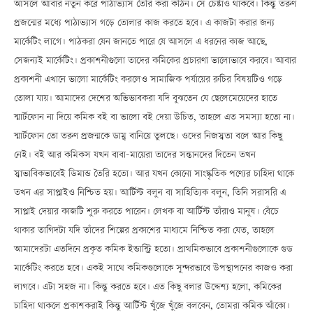
আসলে আবার নতুন করে পাঠাভ্যাস তৈরি করা কঠিন। সে চেষ্টাও থাকবে। কিন্তু তরুণ
প্রজন্মের মধ্যে পাঠাভ্যাস গড়ে তোলার কাজ করতে হবে। এ কাজটা করার জন্য
মার্কেটিং লাগে। পাঠকরা যেন জানতে পারে যে আসলে এ ধরনের কাজ আছে,
সেজন্যই মার্কেটিং। প্রকাশনীগুলো তাদের কমিকের প্রচারণা ভালোভাবে করবে। আবার
প্রকাশনী এখানে ভালো মার্কেটিং করলেও সামাজিক পর্যায়ের রুচির বিষয়টিও গড়ে
তোলা যায়। আমাদের দেশের অভিভাবকরা যদি বুঝতেন যে ছেলেমেয়েদের হাতে
স্মার্টফোন না দিয়ে কমিক বই বা ভালো বই দেয়া উচিত, তাহলে এত সমস্যা হতো না।
স্মার্টফোন তো তরুণ প্রজন্মকে ডাম্ব বানিয়ে তুলছে। ওদের নিজস্বতা বলে আর কিছু
নেই। বই আর কমিকস যখন বাবা-মায়েরা তাদের সন্তানদের দিতেন তখন
স্বাভাবিকভাবেই ডিমান্ড তৈরি হতো। আর যখন কোনো সাংস্কৃতিক পণ্যের চাহিদা থাকে
তখন এর সাপ্লাইও নিশ্চিত হয়। আর্টিস্ট বলুন বা সাহিত্যিক বলুন, তিনি সরাসরি এ
সাপ্লাই দেয়ার কাজটি শুরু করতে পারেন। লেখক বা আর্টিস্ট তাঁরাও মানুষ। বেঁচে
থাকার তাগিদটা যদি তাঁদের শিল্পের প্রকাশের মাধ্যমে নিশ্চিত করা যেত, তাহলে
আমাদেরটা এতদিনে প্রকৃত কমিক ইন্ডাস্ট্রি হতো। প্রাথমিকভাবে প্রকাশনীগুলোকে গুড
মার্কেটিং করতে হবে। একই সাথে কমিকগুলোকে সুন্দরভাবে উপস্থাপনের কাজও করা
লাগবে। এটা সহজ না। কিন্তু করতে হবে। এত কিছু বলার উদ্দেশ্য হলো, কমিকের
চাহিদা থাকলে প্রকাশকরাই কিন্তু আর্টিস্ট খুঁজে খুঁজে বলবেন, তোমরা কমিক আঁকো।