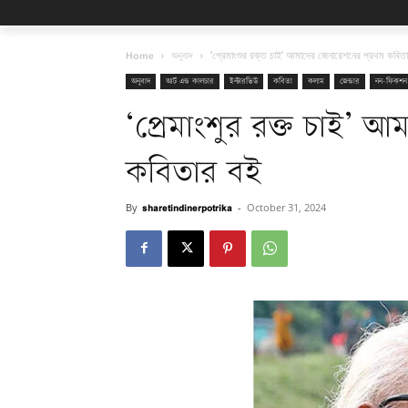
Home
অনুবাদ
‘প্রেমাংশুর রক্ত চাই’ আমাদের জেনারেশনের প্রথম কবিত
অনুবাদ
আর্ট এন্ড কালচার
ইন্টারভিউ
কবিতা
কলাম
জেন্ডার
নন-ফিকশন
‘প্রেমাংশুর রক্ত চাই’ 
কবিতার বই
By
sharetindinerpotrika
-
October 31, 2024