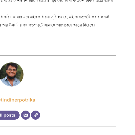
জন্য ১২.৫ শতাংশ হারে রয়্যালিটি স্থির করে আমাকে একশ টাকার মতো অগ্রিম
বোধ করি। আমার মনে এইরূপ ধারণা সৃষ্টি হয় যে, এই কাব্যগ্রন্থটি করার জন্যই
া তার উষ্ণ-নিরাপদ পড়্গপুটে আমাকে ভালোবেসে আশ্রয় দিয়েছে।
tindinerpotrika
ll posts