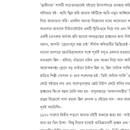
‘স্বাধীনতা’ শব্দটি সচেতনভাবেই বইয়ের উৎসর্গপত্রে ব্যবহার 
কবিতার বই। আমি স্থির করি আমার বইটিকে আমি নতুন আঙ্গিকে প্
নিয়ে আলোচনা করি। একদিন আমরা নিজেদের মধ্যে আলোচনা করে স্থি
কাওসার আমাকে নিউমার্কেটের একটি স্টুডিওতে নিয়ে যায় এবং
একটি চমৎকার অর্থবহ ছবি আমার কাব্যগ্রন্থের প্রচ্ছদের জন্য ন
বলেন, আপনি ‘প্রেমাংশুর রক্ত চাই’ শীর্ষক কবিতাটির ভিত্তিতেই
নামের ব্যাপারে জ্যোতিপ্রকাশের সঙ্গে পূরবী বসুও একমত হওয়
নামগুলো ছিল : হুলিয়া, দাঁড়ানো মহিষ এবং আগুন নিয়ে বসে আছ
আলেকজান্দ্রা প্রেসে বড় লাইনো টাইপ ছিল না, ছিল দৈনিক পাকি¯ত
জড়িত শিল্পী গোপাল ম-লের শরণাপন্ন হই। তিনি দৈনিক পাকি¯ত
কেটে বইয়ের নাম এবং অপেড়্গাকৃত ছোট টাইপ কেটে কবির নামটি ত
প্রচ্ছদের জিংক বস্নক তৈরি করা হয়। বাবুবাজারে ‘অবলাপলস্নীর’ 
রঙের রিভোর্সে সাদা হরফে ছিল লেখক ও বইয়ের নাম। আর কালো র
খুবই অ্যাটাকিং।
১৯৭০ সালের দ্বিতীয় পড়্গে আমার বইটি বাজারে ছাড়া হয়। লাইনো
রাখা হয় তিন টাকা। কিছু দিনের মধ্যেই ব্যতিক্রমধর্মী প্রচ্ছদ