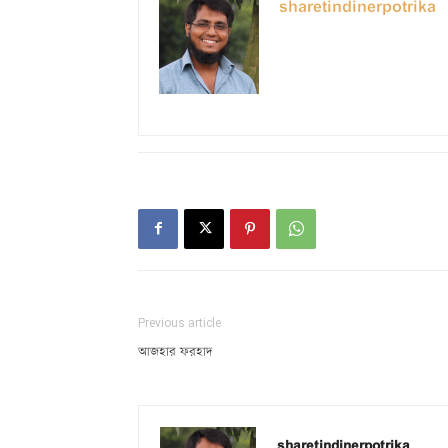
sharetindinerpotrika
Previous article
আজহার ফরহাদ
sharetindinerpotrika