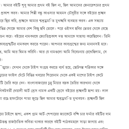
করি। আমার বইটি শুধু আমার প্রথম বই ছিল না, ছিল আমাদের জেনারেশনের প্রথম
রকাশ করব। আমার শিল্পী বন্ধু কাওসার আহমদ চৌধুরীর সঙ্গে বইয়ের প্রচ্ছদ
র করি, প্রচ্ছদে আমার শ্মশ্রম্নম-িত মুখচ্ছবি ব্যবহার করব। এক সন্ধ্যায়
 বিভিন্ন পোজে আমার বেশ কিছু ছবি তোলে। পরে ওইসব ছবির ভেতর থেকে বেছে
ির্বাচন করে। বইয়ের নামকরণে জ্যোতিপ্রকাশ দত্ত আমাকে সাহায্য করেছিলেন। তিনি
 কাব্যগ্রন্থটির নামকরণ করতে পারেন। আপনার কাব্যগ্রন্থের জন্য মানানসই হবে।
াতে, আমি আর দ্বিমত করিনি। আর যে নামগুলো আমি বিবেচনায় রেখেছিলাম, সে
ি।
্মানে। সেখান থেকে টাইপ সংগ্রহ করতে ব্যর্থ হয়ে, ছোটগল্প পত্রিকার সঙ্গে
্মানের ফাইল ঘেঁটে বিভিন্ন খবরের শিরোনাম থেকে একই মাপের টাইপ কেটে
ৈরি করে দেন। বাংলাবাজারের চুন্নু মিয়ার বস্নক তৈরির কারখানা থেকে
নিকটবর্তী খেয়ালী আর্ট প্রেস নামক একটি প্রেসে বইয়ের প্রচ্ছদটি ছাপা হয়। লাল
ঙে হাফটোনে পাতা জুড়ে ছিল আমার শ্মশ্রম্নম-িত মুখাবয়ব। প্রচ্ছদটি ছিল
 টাইপে ছাপা, একশ গ্রাম আর্ট-পেপারের জ্যাকেটে বন্দি চার ফর্মার বইটির দাম
 এবং উত্তপ্ত রাজনৈতিক কবিতা থাকার কারণে বইটি পাঠকমহলে সাড়া জাগায় এবং