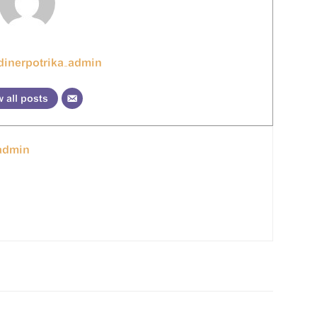
dinerpotrika_admin
 all posts
_admin