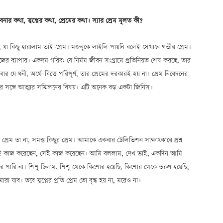
র কথা, স্বপ্নের কথা, প্রেমের কথা। স্যার প্রেম মূলত কী?
, যা কিছু হারালাম তাই প্রেম। মজনুকে লাইলি পায়নি বলেই সেখানে গভীর প্রেম।
সমাজের ব্যাপার। একদম গরিব; যে নির্মম জীবন সংগ্রামে প্রতিনিয়ত শেষ করছে, তার
 যে ধনী, অর্থে-বিত্তে পরিপূর্ণ, তার প্রেমের দরকারই হয় না। প্রেম নিবেদনের
র সঙ্গে আত্মার সম্মিলনের বিষয়। এটি অনেক বড় একটা জিনিস।
র প্রেম তা না, সমস্ত কিছুর প্রেম। আমাকে একবার টেলিভিশন সাক্ষাৎকারে প্রশ্ন
 কাজ করেছেন, সেই কাজ করেছেন। আমি বললাম, দেখ ভাই, একদিন আমি
পারি না। শিশু ছিলাম, শিশু থেকে কিশোর হয়েছি, কিশোর থেকে তরুণ হয়েছি,
রা যাব। তবে স্বপ্নের প্রতি প্রেম তো বৃদ্ধ হয় না, মরেও না।