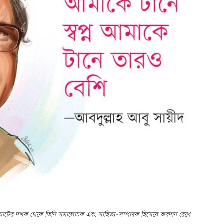
রক। ষাটের দশক থেকে তিনি সমালোচক এবং সাহিত্য-সম্পাদক হিসেবে অবদান রেখে