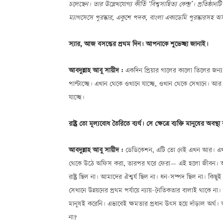
চলেছেন। তার উল্লেখযোগ্য কীর্তি ‘বিশ্বসাহিত্য কেন্দ্র’। প্রতিষ্ঠ
ম্যাগসেসে পুরস্কার, একুশে পদক, বাংলা একাডেমি পুরস্কারসহ অসংখ
স্যার, আজ বসন্তের প্রথম দিন। আপনাকে শুভেচ্ছা জানাই।
আবদুল্লাহ আবু সায়ীদ :
একদিন প্রিয়ার গালের কালো তিলের জন্য 
পাল্টাচ্ছে। এখান থেকে ওখানে যাচ্ছে, ওখান থেকে সেখানে। আর 
যাচ্ছে।
রাষ্ট্র তো মূল্যবোধ তৈরিতে ব্যর্থ। সে ক্ষেত্রে ব্যক্তি মানুষের অবস
আবদুল্লাহ আবু সায়ীদ :
ডেডিকেশন, এটি তো নেই এখন আর। এখন য
থেকে উঠে অফিস করা, তারপর ঘরে ফেরাÑ এই হলো জীবন। আর 
রাষ্ট্র ছিল না। আমাদের ঐশ্বর্য ছিল না। ধন-সম্পদ ছিল না। কিছু
সেখানে উন্নয়নের প্রথম পর্যায়ে ন্যায়-নৈতিকতার বালাই থাক
মানুষই করেনি। এভাবেই ক্ষমতার প্রধান উৎস হয়ে দাঁড়াল অর্থ।
না?