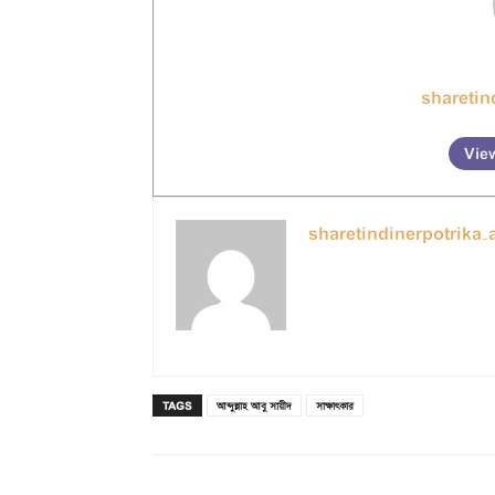
sharetin
View
sharetindinerpotrika
TAGS
আব্দুল্লাহ আবু সায়ীদ
সাক্ষাৎকার