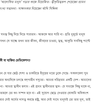
ানটি ‘আলোকিত মানুষ’ গড়ার কাজে নিয়োজিত। স্বীকৃতিস্বরূপ পেয়েছেন র‍্যামন
্য সম্মাননা। সাক্ষাৎকার নিয়েছেন আঁখি সিদ্দিকা
সমস্ত কিছু দিয়ে দিতে পারতাম। আজকে আর পারি না। প্রতি মুহূর্তে মানুষ
যখন সে যাচ্ছে তখন তার জীবন, জীবনের চাওয়া, স্বপ্ন, আকুতি সবকিছু পাল্টে
্থা কী বা ব্যক্তির ডেডিকেশন?
ে যার ছোট্ট পেশা ও চাকরিতে ইঁদুরের মতো ঢুকে গেছে। সকালবেলা ঘুম
অন্যদিকে চলছে বল্গাহীন দস্যুতা। আমরা দরিদ্রতম একটি দেশ। আমাদের
ই না। আমরা স্বাধীন হলাম। এই প্রথম স্বাধীনতার স্বাদ। যে সমাজে কিছু থাকে না,
ে না। তাহলে তো ধন-সম্পদ হবে না। এই সুযোগ ছেড়ে দেওয়ার বোকামি অধিকাংশ
 আর সেই অর্থের দাসত্ব করছে রাষ্ট্র, আর সেই সাথে মানুষই তো তার মূল, তাই