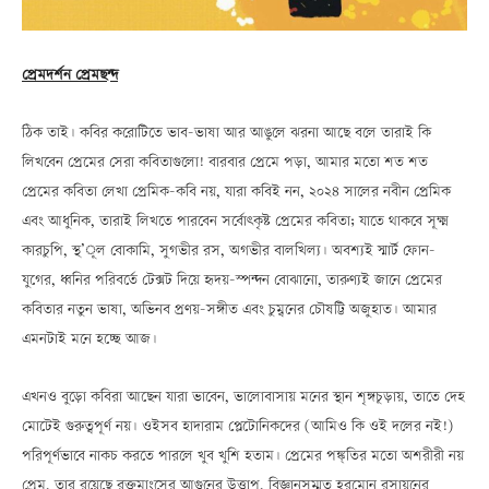
প্রেমদর্শন প্রেমছন্দ
ঠিক তাই। কবির করোটিতে ভাব-ভাষা আর আঙুলে ঝরনা আছে বলে তারাই কি
লিখবেন প্রেমের সেরা কবিতাগুলো! বারবার প্রেমে পড়া, আমার মতো শত শত
প্রেমের কবিতা লেখা প্রেমিক-কবি নয়, যারা কবিই নন, ২০২৪ সালের নবীন প্রেমিক
এবং আধুনিক, তারাই লিখতে পারবেন সর্বোৎকৃষ্ট প্রেমের কবিতা; যাতে থাকবে সূক্ষ্ম
কারচুপি, স্থ’ূল বোকামি, সুগভীর রস, অগভীর বালখিল্য। অবশ্যই স্মার্ট ফোন-
যুগের, ধ্বনির পরিবর্তে টেক্সট দিয়ে হৃদয়-স্পন্দন বোঝানো, তারুণ্যই জানে প্রেমের
কবিতার নতুন ভাষা, অভিনব প্রণয়-সঙ্গীত এবং চুম্বনের চৌষট্টি অজুহাত। আমার
এমনটাই মনে হচ্ছে আজ।
এখনও বুড়ো কবিরা আছেন যারা ভাবেন, ভালোবাসায় মনের স্থান শৃঙ্গচূড়ায়, তাতে দেহ
মোটেই গুরুত্বপূর্ণ নয়। ওইসব হাদারাম প্লেটোনিকদের (আমিও কি ওই দলের নই!)
পরিপূর্ণভাবে নাকচ করতে পারলে খুব খুশি হতাম। প্রেমের পঙ্ক্তির মতো অশরীরী নয়
প্রেম, তার রয়েছে রক্তমাংসের আগুনের উত্তাপ, বিজ্ঞানসম্মত হরমোন রসায়নের