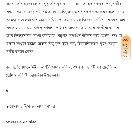
যাওয়া, তাঁর ভালো চাওয়া, শুধু তাঁর সুখ কামনাÑএও তো এক ধরনের প্রেম, গভীর
বিরল প্রেম; যা সর্বযুগেই নির্জলা আহাম্মকি, এক অসাধারণ উন্মাদগ্রস্ততা! এমন প্রেমে
কে জড়ায় ছন্নছাড়া কবি ছাড়া? কবিই তো সবচেয়ে বড় বিবেচক প্রেমিক, যে জানে তাঁর
নিয়তি হলো কঙ্কাল-কর্কশ সর্বনাশ, তাই সে যাকে ভালোবাসে তাকে কীভাবে টেনে
আনে দিনানুদৈনিক নোংরা কাদাজলে; বস্তুগত অপ্রাপ্তির বাসিন্দা করে তোলে! বরং সে
মাতাল আঙুলে স্বপ্নের ভেতরে কিছু ফুল তুলে যাক, চিরকাক্সিক্ষতার পুষ্পে আকুল
স্বর্গীয় উদ্যান থেকে।
বলেছি, ‘তোমাকে দিইনি আংটি’ আমার কবিতা; এখন বলছি এটি সব প্লেটোনিক
প্রেমিক-কবিরই চিরকালীন ইশতেহার।
৪.
ভালোবাসার দিনে ঢল নামা যুগলেরা
চলমান প্রেমের কবিতা