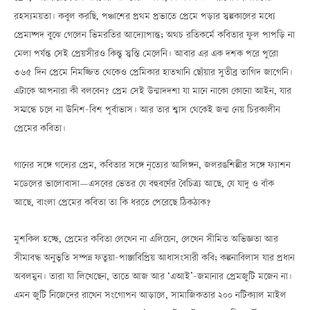
রহস্যময়তা। কবুল করছি, পঞ্চাশের প্রথম প্রভাতে প্রেমে পড়ার স্বল্পকালের মধ্যে
প্রেমাষ্পদ বুঝে গেলেন ভিমরতির আদ্যোপান্ত; অথচ রতিকর্মে কবিতার ফুল পাপড়ি না
মেলা পর্যন্ত সেই প্রেয়সীরও কিন্তু স্বস্তি মেলেনি। আবার এর এক দশক পরে পুরো
৩৬৫ দিন প্রেমে নিমজ্জিত থেকেও প্রেমিকার হাতখানি ছোঁয়ার সুতীব্র তাগিদ জাগেনি।
এটাকে আপনারা কী বলবেন? প্রেম সেই উন্মাদদশা যা মানে নাকো কোনো আইন, যার
সম্মন্ধে চলে না ঊনিশ-বিশ পূর্বাভাস। আর তার শ্বাস থেকেই জন্ম নেয় চিরকালীন
প্রেমের কবিতা।
গানের সঙ্গে গদ্যের প্রেম, কবিতার সঙ্গে নৃত্যের আলিঙ্গন, জলরঙশিল্পীর সঙ্গে ফ্যাশন
মডেলের ভালোবাসাÑএসবের ভেতর যে বহুবর্ণের বৈচিত্র্য আছে, যে যাদু ও বাঁক
আছে, বাংলা প্রেমের কবিতা তা কি ধরতে পেরেছে ঠিকঠাক?
মুশকিল হচ্ছে, প্রেমের কবিতা লেখেন না এলিয়েন, লেখেন সীমিত অভিজ্ঞতা আর
সীমাবদ্ধ অনুভূতি সম্পন্ন ফতুয়া-পাঞ্জাবিপ্রিয় আধাসংসারী কবি; কল্পনাবিলাস যার প্রধান
অবলম্বন। তারা যা লিখেছেন, তাতে আজ আর ‘এআই’-জমানার প্রেমজুটি মজেন না।
এমন জুটি নিজেদের রাখেন সংগোপন আড়ালে, সামাজিকতার ২০০ নটিক্যাল মাইল