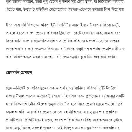
দূরে তাদের অবস্থান, তারা শুধু চেনেন দু’জনার সৃষ্ট ছোট্ট ভুবন, যা রিসোর্টের কামরায়
এঁেট যায়, উত্তরা টু মতিঝিল মেট্রোরেলের স্টেশনে-স্টেশনে ইশারায় শিস দিয়ে যায়।
ইশ! তারা যদি লিখতেন কবিতা ইউনিভার্সিটির অ্যাসাইনমেন্ট খাতায় কিংবা নেটে,
তাহলে হয়তো বাংলা প্রেমের কবিতার ক্লিশেদশা কেটে যেত। সে যাক, আমরা বরং
ফিরে আসি বাংলার প্রেমপতিত প্রথাগত প্রেমিক কবিদের চরণধ্বনিতে, যে-ভাণ্ডার
থেকে শব্দ ধার করে প্রেমপত্র লিখতেন ষাট থেকে নব্বুই দশক পর্যন্ত প্রেমপিয়াসী মন।
কারা তাঁরা? অন্তত একজন আছেন, যিনি প্রেমসম্রাট। বুঝে নিন কার কথা বলছি।
প্রেমদর্শন প্রেমছন্দ
প্রেমÑনিজেই সে গরিব গ্রহের এক আশ্চর্য সুন্দর ধ্বনিময় কবিতা। দু’টি টলটলে
থরথর উথাল-পাতাল হৃদয়ের নৈঃশব্দে নিহিত এক পরম প্রাণভোমরা। (আবার একটি
হৃদয় নিষ্ক্রিয় ও মৌন রইলেও তুমুল সংঘটিত হতে পারে প্রেম!) প্রেমে পড়লে চতুর
চণ্ডালও কবি। আর কবির প্রেম? সে তো মহার্ঘ্যবিশেষ, যার সুঘ্রাণ পায় প্রকৃতির
প্রতিটি প্রাণ। প্রতিটি প্রেমই নতুন, বলতে পারি অভিনব। কিন্তু তার অভ্যন্তরে ফুটতে
থাকা অনুভূতিগুচ্ছ সকলই পুরাতন। সেই চিরপুরাতনকে নতুন শব্দ ও বাকভঙ্গিমায়