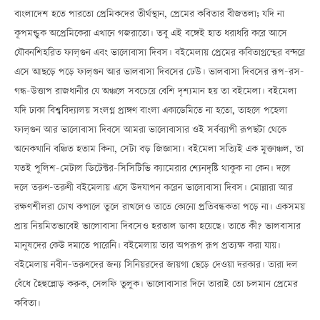
বাংলাদেশ হতে পারতো প্রেমিকদের তীর্থস্থান, প্রেমের কবিতার বীজতলা; যদি না
কূপমণ্ডুক অপ্রেমিকেরা এখানে গজরাতো। তবু এই বঙ্গেই হাত ধরাধরি করে আসে
যৌবনশিহরিত ফাল্গুন এবং ভালোবাসা দিবস। বইমেলায় প্রেমের কবিতাগ্রন্থের বন্দরে
এসে আছড়ে পড়ে ফাল্গুন আর ভালবাসা দিবসের ঢেউ। ভালবাসা দিবসের রূপ-রস-
গন্ধ-উত্তাপ রাজধানীর যে অঞ্চলে সবচেয়ে বেশি দৃশ্যমান হয় তা বইমেলা। বইমেলা
যদি ঢাকা বিশ্ববিদ্যালয় সংলগ্ন প্রাঙ্গণ বাংলা একাডেমিতে না হতো, তাহলে পহেলা
ফাল্গুন আর ভালোবাসা দিবসে আমরা ভালোবাসার ওই সর্বব্যাপী রূপছটা থেকে
অনেকখানি বঞ্চিত হতাম কিনা, সেটা বড় জিজ্ঞাসা। বইমেলা সত্যিই এক মুক্তাঞ্চল, তা
যতই পুলিশ-মেটাল ডিটেক্টর-সিসিটিভি ক্যামেরার শ্যেনদৃষ্টি থাকুক না কেন। দলে
দলে তরুণ-তরুণী বইমেলায় এসে উদযাপন করেন ভালোবাসা দিবস। মোল্লারা আর
রক্ষণশীলরা চোখ কপালে তুলে রাখলেও তাতে কোনো প্রতিবন্ধকতা পড়ে না। একসময়
প্রায় নিয়মিতভাবেই ভালোবাসা দিবসেও হরতাল ডাকা হয়েছে। তাতে কী? ভালবাসার
মানুষদের কেউ দমাতে পারেনি। বইমেলায় তার অপরূপ রূপ প্রত্যক্ষ করা যায়।
বইমেলায় নবীন-তরুণদের জন্য সিনিয়রদের জায়গা ছেড়ে দেওয়া দরকার। তারা দল
বেঁধে হৈহুল্লোড় করুক, সেলফি তুলুক। ভালোবাসার দিনে তারাই তো চলমান প্রেমের
কবিতা।