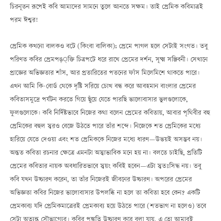
চিরনূতন রূপেই কবি আমাদের সামনে তুলে আনতে সক্ষম। তাই প্রেমিক কবিমাত্রই
পরম ঈশ্বর!
প্রেমিক কখনো বালকও বটে (কিংবা বালিকা); প্রেমে পাগল হলে সেটাই সংগত। তবু
পরিণত কবির প্রেমপঙ্্ক্তি চিত্রপটে ধরে রাখে প্রেমের দর্শন, সূক্ষ্ম সঞ্জিবনী। সেখানে
প্রাজ্ঞের অভিজ্ঞতার শাঁস, আর প্রতারিতের পতনের ফাঁস মিলেমিশে থাকতে পারে।
এখন আমি কি-বোর্ড থেকে দৃষ্টি সরিয়ে চোখ বন্ধ করে আবহমান বাংলার প্রেমের
কবিতাসমুদ্রে পর্যটন করতে গিয়ে ছুঁয়ে যেতে পারছি ভালোবাসার ভুলগুলোকে,
ফুলগুলোকে। কবি নির্দিষ্টভাবে নিজের কথা বলেন প্রেমের কবিতায়, আবার পৃথিবীর বহু
প্রেমিকের বহুল স্বরও বেজে উঠতে পারে তাঁর শব্দে। নিজেকে শত প্রেমিকের মধ্যে
হারিয়ে যেতে দেওয়া এবং শত প্রেমিককে নিজের মধ্যে ধারণÑউভয়ই অসম্ভব নয়।
অন্তত কবিতা রচনার ক্ষেত্রে এমনটা অস্বাভাবিক মনে হয় না। বলতে চাইছি, প্রতিটি
প্রেমের কবিতার নায়ক অবধারিতভাবে স্বয়ং কবিই হবেনÑএটা স্বতঃসিদ্ধ নয়। তবু
কবি যখন উচ্চারণ করেন, তা তাঁর নিজেরই জীবনের উচ্চারণ। অপরের প্রেমের
অভিজ্ঞতা কবির নিজের ভালোবাসার উপলব্ধি না হলে তা কবিতা হবে কেন? একটি
প্রেমকাব্য যদি প্রেমিকমাত্রেরই প্রেমকাব্য হয়ে উঠতে পারে (শতভাগ না হলেও) তবে
সেটা অত্যন্ত সৌভাগ্যের। কবির পঙ্ক্তি উচ্চারণ করে বলা যায়, এ তো আমারই