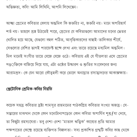
অভিজ্ঞতা, কবি! আমি লিখিনি, আপনি লিখেছেন।
আচ্ছা প্রেমের কবিতার বেলায় অন্তমিল কি জরুরি? না, জরুরি নয়। মানে অপরিহার্য
শর্ত নয়। তাহলে প্রশ্ন উঠতেই পারে, প্রেমের যে কবিতাগুলো আমাদের মনের ভেতর
খোদিত হয়ে আছে, যেগুলো বহুল পঠিত, আবৃত্তিকারদের বাছাই-তালিকার শীর্ষে,
সেগুলোর বেশির ভাগই পারফেক্ট ছন্দে লেখা এবং তাতে রয়েছে মধ্যমিল অন্তমিল।
মিল মানেই সংগীত তাতে বেজে বেজে ওঠে। কবিতায় এই যে গীতলতা এসে প্রেমের
পঙ্্ক্তিকে বাজিয়ে দিয়ে যায়, এটা ওষ্ঠের উচ্চারণ ও শ্রুতির সংবেদনের জন্য
আরামপ্রদ। কে যেন আরো কৌতূহলী করে তোলে অনাঘ্রাত রসাস্বাদনের আকাক্সক্ষায়।
প্লেটোনিক প্রেমিক-কবির নিয়তি
কয়েক সহস্র কবিতার স্রষ্টা শামসুর রাহমানের পাঠকপ্রিয় কবিতার সংখ্যা অজস্র। সে-
সম্ভারের মাঝখান থেকে কোন মনোটানাপড়েনে কোন কবিতা অপার্থিব শুশ্রƒষা দেবে,
তা কিছুটা রহস্যঘেরা। তবু নেশা-নেশা ‘মাতাল ঋত্বিক’ কাব্যের প্রতি আমার
পক্ষপাতের কেন্দ্রে রয়েছে ব্যক্তিগত বিহ্বলতা। সদ্য প্রকাশিত গ্রন্থটি কবির কাছ থেকে