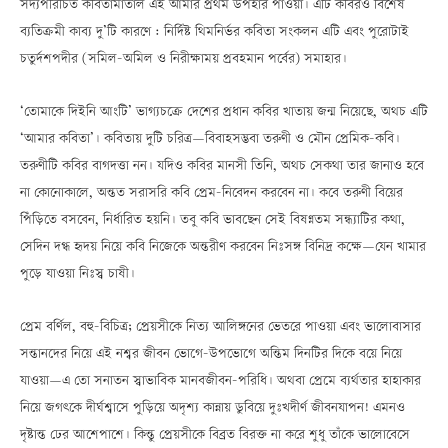
সদ্যপরিচিত কবিতামাতাল এই আমার প্রথম উপহার পাওয়া। এটি কবিরও বিশেষ
ব্যতিক্রমী কাব্য দু’টি কারণে : নির্দিষ্ট থিমনির্ভর কবিতা সংকলন এটি এবং পুরোটাই
চতুর্দশপদীর (সমিল-অমিল ও নিরীক্ষাময় প্রবহমান পর্বের) সমাহার।
‘তোমাকে দিইনি আংটি’ ভাগ্যচক্রে দেশের প্রধান কবির খাতায় জন্ম নিয়েছে, অথচ এটি
‘আমার কবিতা’। কবিতায় দুটি চরিত্রÑবিবাহসম্ভবা তরুণী ও মৌন প্রেমিক-কবি।
তরুণীটি কবির বাগদত্তা নন। যদিও কবির মানসী তিনি, অথচ সেকথা তার জানাও হবে
না কোনোকালে, অন্তত সরাসরি কবি প্রেম-নিবেদন করবেন না। কবে তরুণী বিয়ের
পিঁড়িতে বসবেন, নির্ধারিত হয়নি। তবু কবি ভাবছেন সেই বিষণ্নতম সন্ধ্যাটির কথা,
সেদিন দগ্ধ হৃদয় নিয়ে কবি নিজেকে অন্তরীণ করবেন নিঃসঙ্গ বিনিদ্র কক্ষেÑযেন খামার
পুড়ে যাওয়া নিঃস্ব চাষী।
প্রেম বর্ণিল, বহু-বিচিত্র; প্রেয়সীকে নিত্য আলিঙ্গনের ভেতরে পাওয়া এবং ভালোবাসার
সন্তানদের নিয়ে এই নশ্বর জীবন ভোগে-উপভোগে অন্তিম দিনটির দিকে বয়ে নিয়ে
যাওয়াÑএ তো সনাতন স্বাভাবিক মানবজীবন-পরিধি। অথবা প্রেমে ব্যর্থতার হাহাকার
নিয়ে জগৎকে দীর্ঘশ্বাসে পুড়িয়ে অদৃশ্য কান্নায় ডুবিয়ে দুঃখদীর্ণ জীবনযাপন! এমনও
দৃষ্টান্ত ঢের আশেপাশে। কিন্তু প্রেয়সীকে বিব্রত বিরক্ত না করে শুধু তাঁকে ভালোবেসে