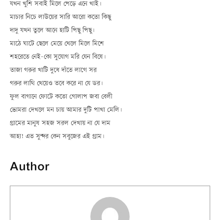
যখন খুশি সবাই মিলে পেড়ে এনে খাই।
মাচার নিচে লাউয়ের সারি আরো কতো কিছু
দাদু যখন তুলে আনে হাটি পিছু পিছু।
মাঠে ঘাটে ছেলে মেয়ে খেলে মিলে মিশে
শহরেতে নেই-কো সুযোগ মরি যেন বিষে।
তাজা গরুর খাটি দুধে দাঁতে লাগে সর
গরুর লাথি খেয়েও তবে করে না যে ডর।
ফুল বাগানে ফোটে কতো গোলাপ জবা বেলী
ভোমরা দেখলে মন চায় আমার দুটি পাখা মেলি।
গ্রামের মানুষ সহজ সরল দেখায় না যে দাম
আহা! এত সুন্দর কেন সবুজের এই গ্রাম।
Author