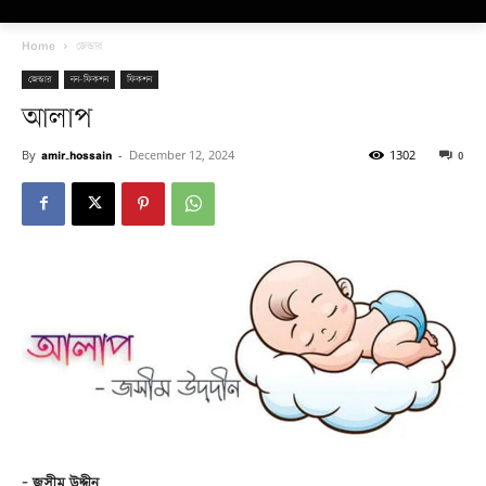
Home
জেন্ডার
জেন্ডার
নন-ফিকশন
ফিকশন
আলাপ
By
amir_hossain
-
December 12, 2024
1302
0
– জসীম উদ্দীন