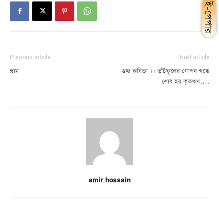
Previous article
Next article
গ্রাম
গুচ্ছ কবিতা ।। ভাঁটফুলের গোপন গন্ধে
শোধ হয় কৃতঋণ….
amir_hossain