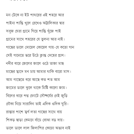
মন টেকে না ইট পাথরের এই শহরে আর
পাইনা শান্তি খুলে রেখেও অট্টালিকার দ্বার
সবুজ ঘেরা গ্রামে গিয়ে শান্তি খুঁজে পাই
গ্রামের সাথে শহরের যে তুলনা আর নাই।
গাছের ডালে দোয়েল কোয়েল গায়-যে কতো গান
সেই গানেতে ভরে উঠে ক্লান্ত দেহের প্রাণ।
নদীর ধারে জেলের জালে ওঠে তাজা মাছ
মাছের স্বাদে মন চায় আমার থাকি বারো মাস।
আম গাছেতে ধরে আছে কত শত আম
জামের ডালে ঝুলে থাকে মিষ্টি কালো জাম।
বিলের ধারে পদ্ম ফোটে সৌন্দর্যের নেই জুড়ি
নৌকা নিয়ে সারাদিন তাই এদিক ওদিক ঘুরি।
রাস্তার পাশে স্বর্ণ লতা গাছের সাথে বায়
শিকড় ছাড়া কেমনে বাঁচে বোঝা বড় দায়।
ডালে ডালে লাল জিলাপির কোনো অভাব নাই