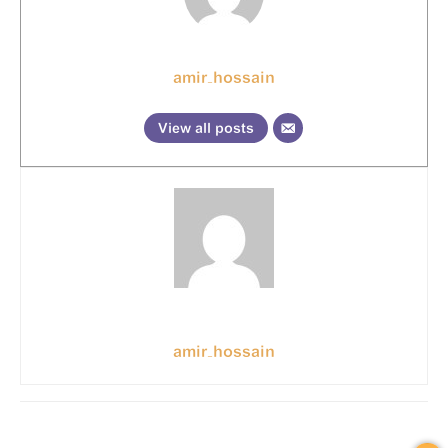
amir_hossain
View all posts
amir_hossain