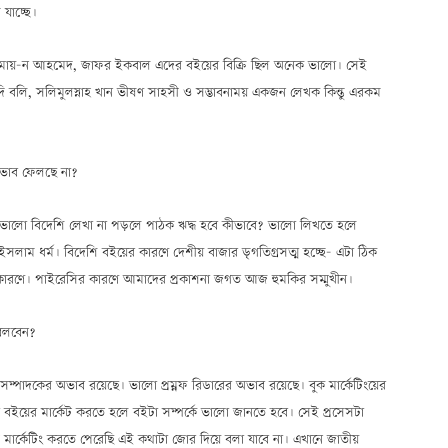
যাচ্ছে।
মায়–ন আহমেদ, জাফর ইকবাল এদের বইয়ের বিক্রি ছিল অনেক ভালো। সেই
লি, সলিমুলস্নাহ খান ভীষণ সাহসী ও সম্ভাবনাময় একজন লেখক কিন্তু এরকম
্রভাব ফেলছে না?
য। ভালো বিদেশি লেখা না পড়লে পাঠক ঋদ্ধ হবে কীভাবে? ভালো লিখতে হলে
সলাম ধর্ম। বিদেশি বইয়ের কারণে দেশীয় বাজার ড়্গতিগ্রসত্ম হচ্ছে— এটা ঠিক
়ের কারণে। পাইরেসির কারণে আমাদের প্রকাশনা জগত আজ হুমকির সম্মুখীন।
 বলবেন?
ম্পাদকের অভাব রয়েছে। ভালো প্রম্নফ রিডারের অভাব রয়েছে। বুক মার্কেটিংয়ের
কটা বইয়ের মার্কেট করতে হলে বইটা সম্পর্কে ভালো জানতে হবে। সেই প্রসেসটা
ট মার্কেটিং করতে পেরেছি এই কথাটা জোর দিয়ে বলা যাবে না। এখানে জাতীয়