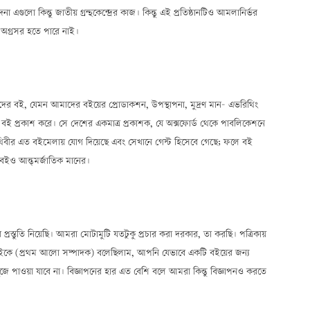
না এগুলো কিন্তু জাতীয় গ্রন্থকেন্দ্রের কাজ। কিন্তু এই প্রতিষ্ঠানটিও আমলানির্ভর
লে অগ্রসর হতে পারে নাই।
ের বই, যেমন আমাদের বইয়ের প্রোডাকশন, উপস্থাপনা, মুদ্রণ মান— এভরিথিং
র বই প্রকাশ করে। সে দেশের একমাত্র প্রকাশক, যে অক্সফোর্ড থেকে পাবলিকেশনে
িবীর এত বইমেলায় যোগ দিয়েছে এবং সেখানে গেস্ট হিসেবে গেছে; ফলে বই
 বইও আন্ত্মর্জাতিক মানের।
স্তুতি নিয়েছি। আমরা মোটামুটি যতটুকু প্রচার করা দরকার, তা করছি। পত্রিকায়
ইকে (প্রথম আলো সম্পাদক) বলেছিলাম, আপনি যেভাবে একটি বইয়ের জন্য
 পাওয়া যাবে না। বিজ্ঞাপনের হার এত বেশি বলে আমরা কিন্তু বিজ্ঞাপনও করতে