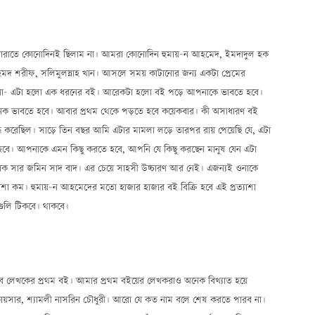
় ধারাতে কোনোদিনই ছিলাম না। আমরা কোনোদিন হুমায়–ন আহমেদ, ইমদাদুল হক
হমদ শরীফ, সলিমুলস্নাহ খান। আসলে সময় কাটানোর জন্য একটা প্রেমের
 না— এটা হলো এক ধরনের বই। আরেকটা হলো বই পড়ে আপনাকে ভাবতে হবে।
েক ভাবতে হবে। আবার প্রথম থেকে পড়তে হবে কয়েকবার। কী অসাধারণ বই
্ধ করেছিল। সাড়ে তিন বছর আমি এটার মামলা লড়ে তারপর রায় পেয়েছি যে, এটা
তে হবে। আপনাকে এমন কিছু করতে হবে, আপনি যে কিছু করছেন মানুষ যেন এটা
 পাক সার জমিন সাদ বাদ। এর চেয়ে সাহসী উচ্চারণ আর নেই। এজন্যই ওনাকে
ত্যাশা কম। হুমায়–ন আহমেদের মতো হাজার হাজার বই বিক্রি হবে এই প্রত্যাশা
ইগুলি টিকবে। থাকবে।
সব লেখকের প্রথম বই। আমার প্রথম বইয়ের লেখকরাও অনেক বিখ্যাত হয়ে
 কায়সার, শ্যামলী নাসরিন চৌধুরী। আরো যে কত নাম বলে শেষ করতে পারব না।