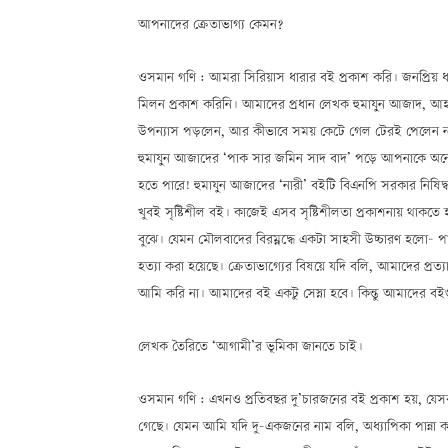
আপনাদের ক্রেতাভাগ্য কেমন?
ওসমান গণি : আমরা সিরিয়াস ধারার বই প্রকাশ করি। জনপ্রিয
মিলন প্রকাশ করিনি। আমাদের প্রধান লেখক হুমায়ুন আজাদ, আ
উপন্যাস পড়লেন, আর কীভাবে সময় কেটে গেল টেরই পেলেন
হুমায়ুন আজাদের ‘পাক সার জমিন সাদ বাদ’ পড়ে আপনাকে অন
হতে পারে! হুমায়ুন আজাদের ‘নারী’ বইটি বিএনপি সরকার নিষিদ
খুবই সৃষ্টিশীল বই। কাজেই এসব সৃষ্টিশীলতা প্রকাশনায় থাক
বুঝে। যেমন মৌলবাদের বিরম্নদ্ধে একটা সাহসী উচ্চারণ হলো—
হত্যা করা হয়েছে। ক্রেতাভাগ্যের বিষয়ে যদি বলি, আমাদের প্র
আমি করি না। আমাদের বই একটু সেস্না হবে। কিন্তু আমাদের ব
লেখক তৈরিতে ‘আগামী’র ভূমিকা জানতে চাই।
ওসমান গণি : এখনও প্রতিবছর দু’চারজনের বই প্রকাশ হয়, যে
গেছে। যেমন আমি যদি দু-একজনের নাম বলি, অধ্যাপিকা পান্না