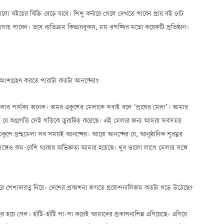
বইয়ের বিক্রি বেড়ে যাবে। শিশু কর্নারে গেলে দেখতে পাবেন প্রায় বই নেট
 পাবেন। তবে ব্যতিক্রম কিন্ডারবুকস, ময়–রপঙ্খির মতো কয়েকটি প্রতিষ্ঠান।
অংশগ্রহণ করতে পারাটা কতটা আনন্দের?
্থমেলার পার্থক্য অনেক। অমর একুশের মেলাকে সবাই বলে ‘প্রাণের মেলা’। আমার
র যে অগ্রগতি সেই গতিকে ত্বরান্বিত করেছে। এই মেলার জন্য আমরা সবসময়
শে গ্রন্থমেলা সব সময়ই আনন্দের। আরো আনন্দের যে, আনুষ্ঠানিক শুরম্নর
্গেও কম-বেশি থাকার অভিজ্ঞতা আমার হয়েছে। খুব ভালো লাগে মেলার সঙ্গে
রে পেশাদারত্ব নিয়ে। দেশের প্রকাশনা জগতে প্রফেশনালিজম কতটা গড়ে উঠেছে?
য়ে গেল। হাঁটি-হাঁটি পা-পা করেই আমাদের প্রকাশনাশিল্প এগিয়েছে। এগিয়ে