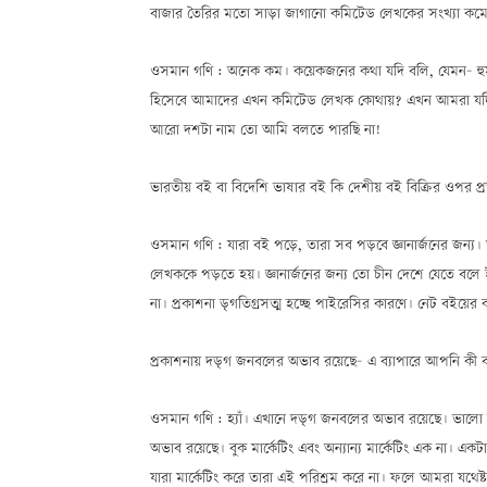
বাজার তৈরির মতো সাড়া জাগানো কমিটেড লেখকের সংখ্যা কমে 
ওসমান গণি : অনেক কম। কয়েকজনের কথা যদি বলি, যেমন— হু
হিসেবে আমাদের এখন কমিটেড লেখক কোথায়? এখন আমরা যদি ব
আরো দশটা নাম তো আমি বলতে পারছি না!
ভারতীয় বই বা বিদেশি ভাষার বই কি দেশীয় বই বিক্রির ওপর প
ওসমান গণি : যারা বই পড়ে, তারা সব পড়বে জ্ঞানার্জনের জন্
লেখককে পড়তে হয়। জ্ঞানার্জনের জন্য তো চীন দেশে যেতে বলে ই
না। প্রকাশনা ড়্গতিগ্রসত্ম হচ্ছে পাইরেসির কারণে। নেট বইয
প্রকাশনায় দড়্গ জনবলের অভাব রয়েছে— এ ব্যাপারে আপনি কী
ওসমান গণি : হ্যাঁ। এখানে দড়্গ জনবলের অভাব রয়েছে। ভালো স
অভাব রয়েছে। বুক মার্কেটিং এবং অন্যান্য মার্কেটিং এক না। এ
যারা মার্কেটিং করে তারা এই পরিশ্রম করে না। ফলে আমরা যথেষ্