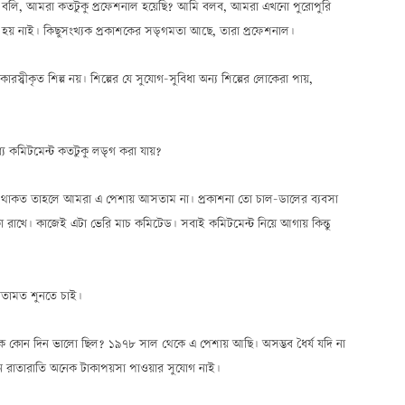
 যদি বলি, আমরা কতটুকু প্রফেশনাল হয়েছি? আমি বলব, আমরা এখনো পুরোপুরি
য় নাই। কিছুসংখ্যক প্রকাশকের সড়্গমতা আছে, তারা প্রফেশনাল।
ারস্বীকৃত শিল্প নয়। শিল্পের যে সুযোগ-সুবিধা অন্য শিল্পের লোকেরা পায়,
ে কমিটমেন্ট কতটুকু লড়্গ করা যায়?
 থাকত তাহলে আমরা এ পেশায় আসতাম না। প্রকাশনা তো চাল-ডালের ব্যবসা
া রাখে। কাজেই এটা ভেরি মাচ কমিটেড। সবাই কমিটমেন্ট নিয়ে আগায় কিন্তু
 মতামত শুনতে চাই।
 কোন দিন ভালো ছিল? ১৯৭৮ সাল থেকে এ পেশায় আছি। অসম্ভব ধৈর্য যদি না
 রাতারাতি অনেক টাকাপয়সা পাওয়ার সুযোগ নাই।